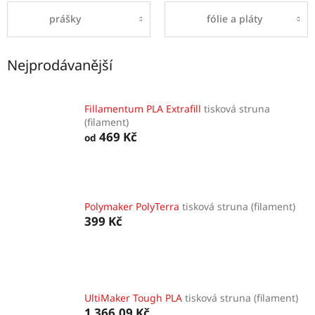
prášky
fólie a pláty
Nejprodávanější
Fillamentum PLA Extrafill
tisková struna
(filament)
469 Kč
od
Polymaker PolyTerra
tisková struna (filament)
399 Kč
UltiMaker Tough PLA
tisková struna (filament)
1 366,09 Kč