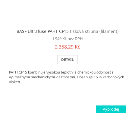
BASF Ultrafuse PAHT CF15
tisková struna (filament)
1 949 Kč bez DPH
2 358,29 Kč
DETAIL
PATH CF15 kombinuje vysokou teplotní a chemickou odolnost s
výjimečnými mechanickými vlastnostmi. Obsahuje 15 % karbonových
vláken.
Výprodej