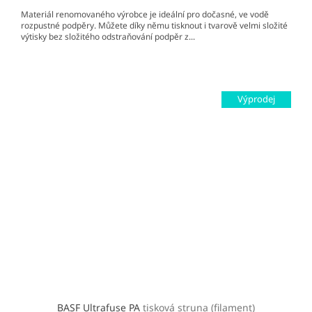
Materiál renomovaného výrobce je ideální pro dočasné, ve vodě
rozpustné podpěry. Můžete díky němu tisknout i tvarově velmi složité
výtisky bez složitého odstraňování podpěr z...
Výprodej
BASF Ultrafuse PA
tisková struna (filament)