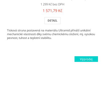
1 299 Kč bez DPH
1 571,79 Kč
DETAIL
Tisková struna postavená na materiálu Ultramid přináší unikátní
mechanické vlastnosti díky svému chemickému složení, mj. vysokou
pevnost, tuhost a teplotní stabilitu.
Výprodej