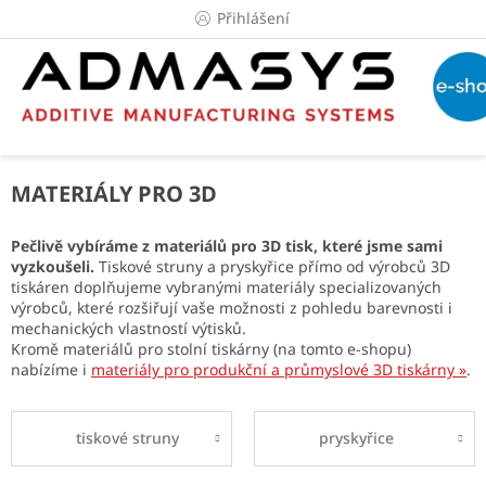
Přejít
Přihlášení
na
obsah
MATERIÁLY PRO 3D
Pečlivě vybíráme z materiálů pro 3D tisk, které jsme sami
vyzkoušeli.
Tiskové struny a pryskyřice přímo od výrobců 3D
tiskáren doplňujeme vybranými materiály specializovaných
výrobců, které rozšiřují vaše možnosti z pohledu barevnosti i
mechanických vlastností výtisků.
Kromě materiálů pro stolní tiskárny (na tomto e-shopu)
nabízíme i
materiály pro produkční a průmyslové 3D tiskárny »
.
tiskové struny
pryskyřice