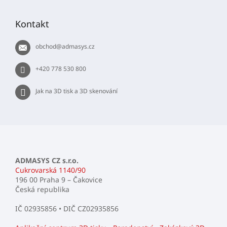
á
r
p
v
Kontakt
k
a
y
t
v
obchod
@
admasys.cz
í
ý
p
+420 778 530 800
i
s
Jak na 3D tisk a 3D skenování
u
ADMASYS CZ s.r.o.
Cukrovarská 1140/90
196 00 Praha 9 – Čakovice
Česká republika
IČ 02935856 • DIČ CZ02935856