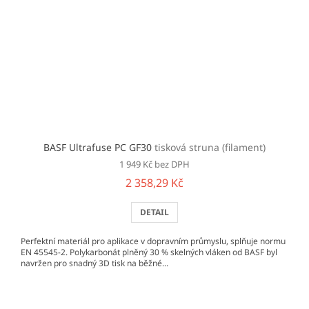
BASF Ultrafuse PC GF30
tisková struna (filament)
1 949 Kč bez DPH
2 358,29 Kč
DETAIL
Perfektní materiál pro aplikace v dopravním průmyslu, splňuje normu
EN 45545-2. Polykarbonát plněný 30 % skelných vláken od BASF byl
navržen pro snadný 3D tisk na běžné...