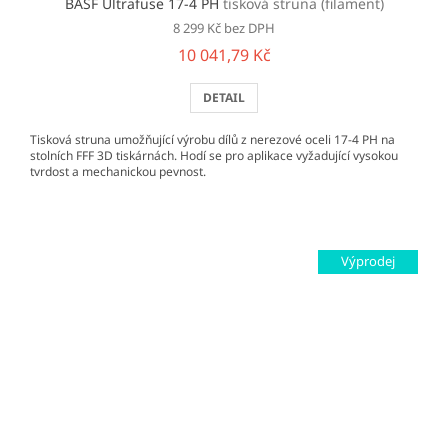
BASF Ultrafuse 17-4 PH
tisková struna (filament)
8 299 Kč bez DPH
10 041,79 Kč
DETAIL
Tisková struna umožňující výrobu dílů z nerezové oceli 17-4 PH na
stolních FFF 3D tiskárnách. Hodí se pro aplikace vyžadující vysokou
tvrdost a mechanickou pevnost.
Výprodej