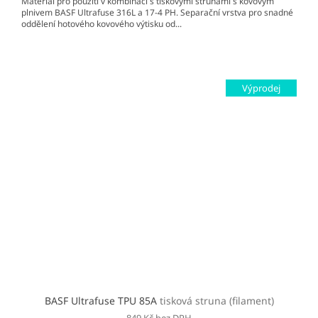
Materiál pro použití v kombinaci s tiskovými strunami s kovovým
plnivem BASF Ultrafuse 316L a 17-4 PH. Separační vrstva pro snadné
oddělení hotového kovového výtisku od...
Výprodej
BASF Ultrafuse TPU 85A
tisková struna (filament)
849 Kč bez DPH