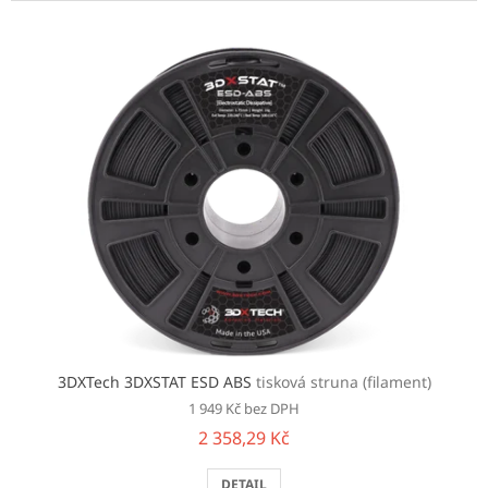
V
ý
p
i
s
p
r
o
d
u
k
t
ů
3DXTech 3DXSTAT ESD ABS
tisková struna (filament)
1 949 Kč bez DPH
2 358,29 Kč
DETAIL