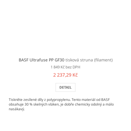
BASF Ultrafuse PP GF30
tisková struna (filament)
1 849 Kč bez DPH
2 237,29 Kč
DETAIL
Tiskněte zesílené díly z polypropylenu. Tento materiál od BASF
obsahuje 30 % skelných vláken, je dobře chemicky odolný a málo
nasákavý.