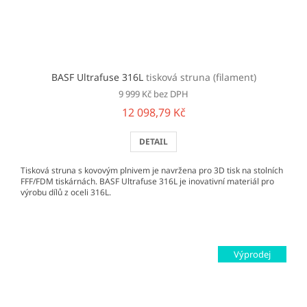
BASF Ultrafuse 316L
tisková struna (filament)
9 999 Kč bez DPH
12 098,79 Kč
DETAIL
Tisková struna s kovovým plnivem je navržena pro 3D tisk na stolních
FFF/FDM tiskárnách. BASF Ultrafuse 316L je inovativní materiál pro
výrobu dílů z oceli 316L.
Výprodej