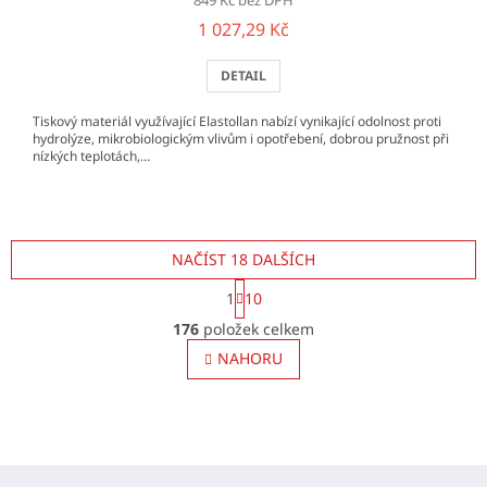
1 027,29 Kč
DETAIL
Tiskový materiál využívající Elastollan nabízí vynikající odolnost proti
hydrolýze, mikrobiologickým vlivům i opotřebení, dobrou pružnost při
nízkých teplotách,...
NAČÍST 18 DALŠÍCH
S
1
10
t
O
r
176
položek celkem
v
á
l
NAHORU
n
á
k
o
d
v
a
á
c
n
í
í
Z
p