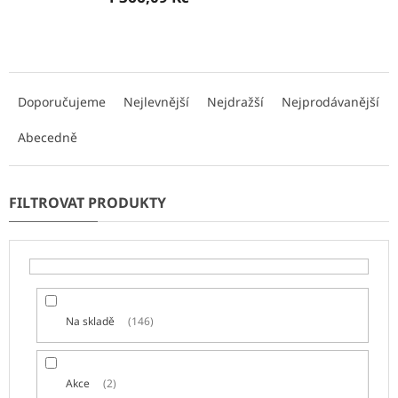
Ř
a
Doporučujeme
Nejlevnější
Nejdražší
Nejprodávanější
z
e
Abecedně
n
í
p
r
o
d
u
k
t
Na skladě
146
ů
Akce
2