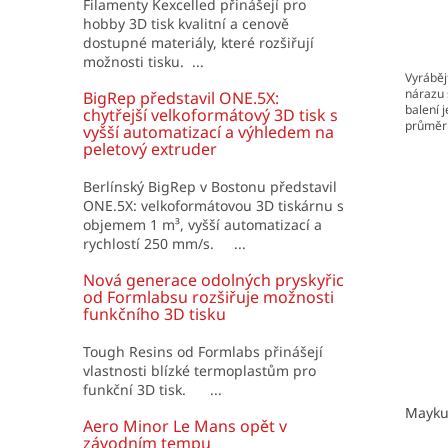
Filamenty Kexcelled přinášejí pro
hobby 3D tisk kvalitní a cenově
dostupné materiály, které rozšiřují
možnosti tisku. ...
Vyráběj
nárazu 
BigRep představil ONE.5X:
balení 
chytřejší velkoformátový 3D tisk s
průměr
vyšší automatizací a výhledem na
peletový extruder
Berlínský BigRep v Bostonu představil
ONE.5X: velkoformátovou 3D tiskárnu s
objemem 1 m³, vyšší automatizací a
rychlostí 250 mm/s. ...
Nová generace odolných pryskyřic
od Formlabsu rozšiřuje možnosti
funkčního 3D tisku
Tough Resins od Formlabs přinášejí
vlastnosti blízké termoplastům pro
funkční 3D tisk. ...
Mayku
Aero Minor Le Mans opět v
závodním tempu