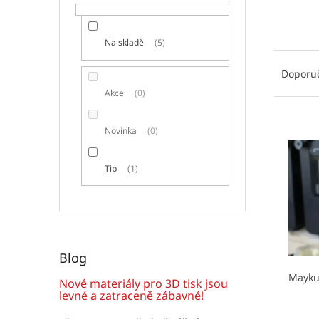
í
p
a
Na skladě
5
n
Ř
e
a
Doporu
l
z
Akce
0
e
n
V
Novinka
0
í
ý
p
p
r
Tip
1
i
o
s
d
p
u
r
k
o
t
d
Blog
ů
u
Mayk
k
Nové materiály pro 3D tisk jsou
t
levné a zatraceně zábavné!
ů