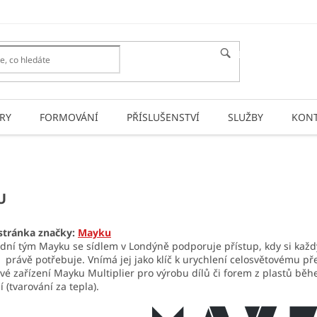
HLEDAT
RY
FORMOVÁNÍ
PŘÍSLUŠENSTVÍ
SLUŽBY
KONT
U
tránka značky:
Mayku
ní tým Mayku se sídlem v Londýně podporuje přístup, kdy si každý
o právě potřebuje. Vnímá jej jako klíč k urychlení celosvětovému př
é zařízení Mayku Multiplier pro výrobu dílů či forem z plastů běh
 (tvarování za tepla).