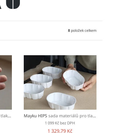
8
položek celkem
za tepla
Mayku HIPS
sada materiálů pro tlakové formování za tepla
1 099 Kč bez DPH
1 329,79 Kč