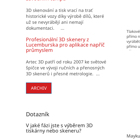
3D skenování a tisk vrací na trať
historické vozy díky výrobě dílů, které
už se nevyrábějí ani nemají
dokumentaci. ...
Tlakové
přímo n
Profesionální 3D skenery z
vyrábět
Lucemburska pro aplikace napříč
přímo u
průmyslem
výkon p
Artec 3D patří od roku 2007 ke světové
špičce ve vývoji ručních a přenosných
3D skenerů i přesné metrologie. ...
ARCHIV
Dotazník
V jaké fázi jste s výběrem 3D
tiskárny nebo skeneru?
Mayku