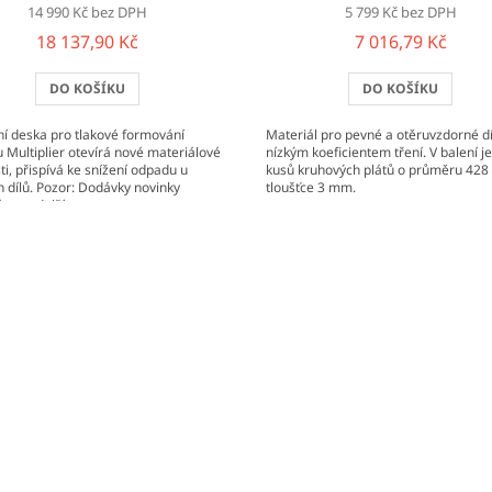
14 990 Kč bez DPH
5 799 Kč bez DPH
18 137,90 Kč
7 016,79 Kč
DO KOŠÍKU
DO KOŠÍKU
í deska pro tlakové formování
Materiál pro pevné a otěruvzdorné dí
 Multiplier otevírá nové materiálové
nízkým koeficientem tření. V balení j
i, přispívá ke snížení odpadu u
kusů kruhových plátů o průměru 42
 dílů. Pozor: Dodávky novinky
tloušťce 3 mm.
me s delší...
O
v
l
á
d
a
c
í
p
r