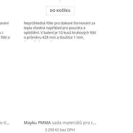
DO KOŠÍKU
mování
Neprůhledná fólie pro tlakové formování za
tepla vhodná například pro pouzdra a
 i
opláštění. V balení je 10 kusů kruhových fólií
fólií o
o průměru 428 mm a tloušťce 1 mm.
Cenově dostupný,...
a tepla
Mayku PMMA
sada materiálů pro tlakové formování za tepla
3 299 Kč bez DPH