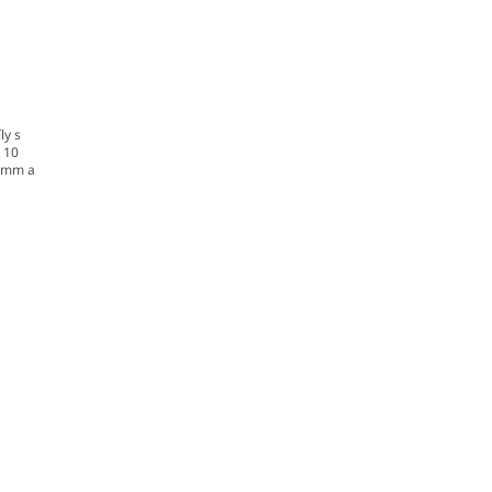
ly s
e 10
8 mm a