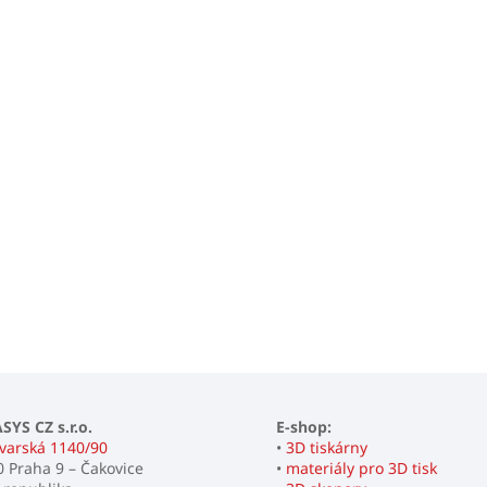
v
k
y
v
ý
p
i
s
u
YS CZ s.r.o.
E-shop:
varská 1140/90
•
3D tiskárny
0 Praha 9 – Čakovice
•
materiály pro 3D tisk