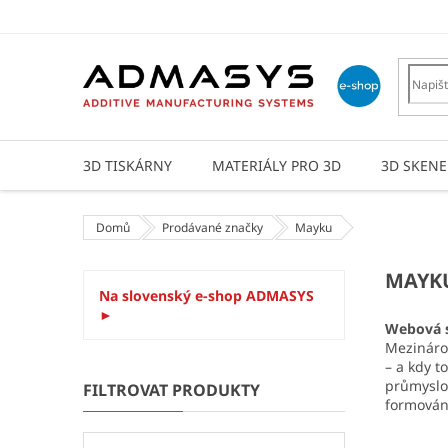
Přejít
na
obsah
3D TISKÁRNY
MATERIÁLY PRO 3D
3D SKENE
Domů
Prodávané značky
Mayku
P
MAYK
Na slovenský e-shop ADMASYS
o
►
s
Webová s
t
Mezinárod
r
– a kdy t
a
průmyslov
formování
n
n