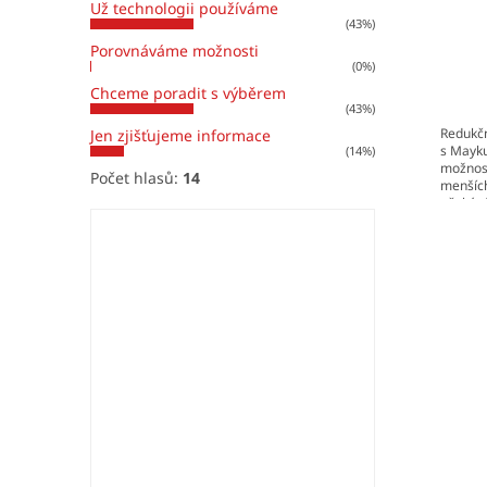
Už technologii používáme
(43%)
Porovnáváme možnosti
(0%)
Chceme poradit s výběrem
(43%)
Redukčn
Jen zjišťujeme informace
s Mayku
(14%)
možnost
Počet hlasů:
14
menších
očekává