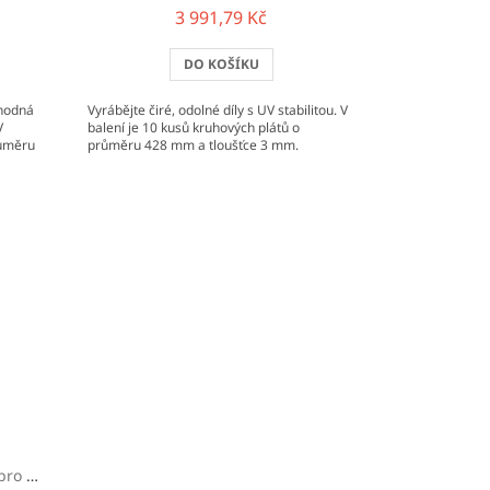
3 991,79 Kč
DO KOŠÍKU
vhodná
Vyrábějte čiré, odolné díly s UV stabilitou. V
V
balení je 10 kusů kruhových plátů o
růměru
průměru 428 mm a tloušťce 3 mm.
 za tepla