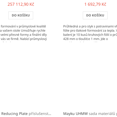
257 112,90 Kč
1 692,79 Kč
DO KOŠÍKU
DO KOŠÍKU
 formování v průmyslové kvalitě
Průhledná a pro styk s potravinami 
a vašem stole Umožňuje rychle
fólie pro tlakové formování za tepla. 
 velmi přesné formy a finální díly
balení je 10 kusů kruhových fólií o p
 vás ve firmě. Nabízí průmyslový
428 mm o tloušťce 1 mm. Jde o
otřebný...
recyklovatelný materiál.
 Reducing Plate
příslušenství pro Mayku Multiplier
Mayku UHMW
sada materiálů pro tlakové formování