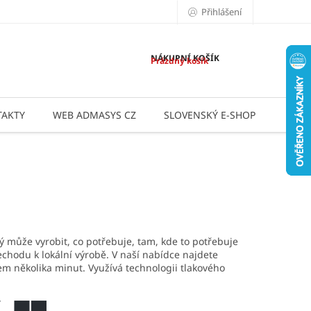
Přihlášení
NÁKUPNÍ KOŠÍK
Prázdný košík
AKTY
WEB ADMASYS CZ
SLOVENSKÝ E-SHOP
APLI
 může vyrobit, co potřebuje, tam, kde to potřebuje
echodu k lokální výrobě. V naší nabídce najdete
em několika minut. Využívá technologii tlakového