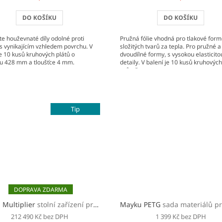
DO KOŠÍKU
DO KOŠÍKU
te houževnaté díly odolné proti
Pružná fólie vhodná pro tlakové for
s vynikajícím vzhledem povrchu. V
složitých tvarů za tepla. Pro pružné a
je 10 kusů kruhových plátů o
dvoudílné formy, s vysokou elasticitou
u 428 mm a tloušťce 4 mm.
detaily. V balení je 10 kusů kruhových 
průměru...
Tip
ZDARMA
 Multiplier
stolní zařízení pro tlakové formování
Mayku PETG
sada materiálů pro tlakové formování z
212 490 Kč bez DPH
1 399 Kč bez DPH