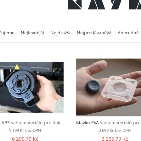
čujeme
Nejlevnější
Nejdražší
Nejprodávanější
Abecedně
u ABS
sada materiálů pro tlakové formování za tepla
Mayku EVA
sada materiálů pro tlakové formování 
5 199 Kč bez DPH
2 699 Kč bez DPH
6 290,79 Kč
3 265,79 Kč