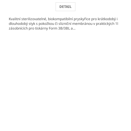
DETAIL
Kvalitní sterilizovatelné, biokompatibilní pryskyřice pro krátkodobý i
dlouhodobý styk s pokožkou či slizniční membránou v praktických 1l
zásobnících pro tiskárny Form 3B/3BL a...