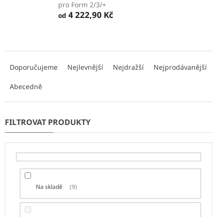
pro Form 2/3/+
4 222,90 Kč
od
Ř
a
Doporučujeme
Nejlevnější
Nejdražší
Nejprodávanější
z
e
Abecedně
n
í
p
r
o
d
u
k
t
Na skladě
9
ů