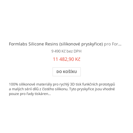
Formlabs Silicone Resins (silikonové pryskyřice)
pro Form 2/3/+
9 490 Kč bez DPH
11 482,90 Kč
DO KOŠÍKU
100% silikonové materiály pro rychlý 3D tisk funkčních prototypů
a malých sérií dílů z čistého silikonu. Tyto pryskyřice jsou vhodné
pouze pro řady tiskáren...