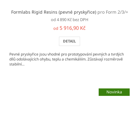
Formlabs Rigid Resins (pevné pryskyřice)
pro Form 2/3/+
od 4 890 Kč bez DPH
5 916,90 Kč
od
DETAIL
Pevné pryskyřice jsou vhodné pro prototypování pevných a tvrdých
dílů odolávajících ohybu, teplu a chemikáliím. Zůstávají rozměrově
stabilní...
Novinka