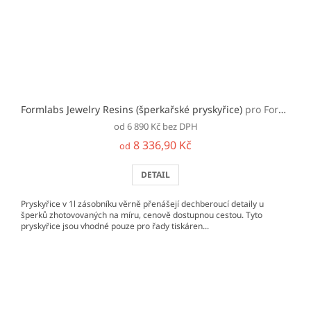
Formlabs Jewelry Resins (šperkařské pryskyřice)
pro Form 2/3/+
od 6 890 Kč bez DPH
8 336,90 Kč
od
DETAIL
Pryskyřice v 1l zásobníku věrně přenášejí dechberoucí detaily u
šperků zhotovovaných na míru, cenově dostupnou cestou. Tyto
pryskyřice jsou vhodné pouze pro řady tiskáren...