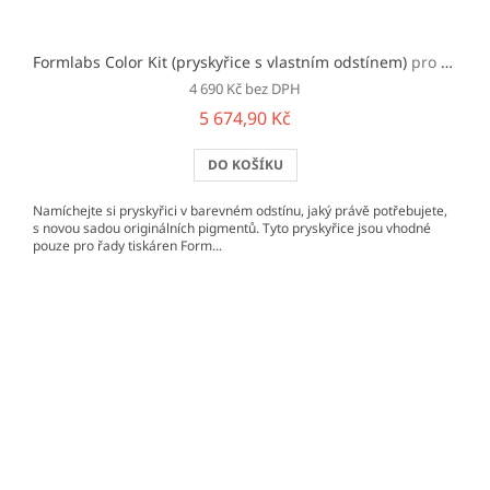
Formlabs Color Kit (pryskyřice s vlastním odstínem)
pro Form 2/3/+
4 690 Kč bez DPH
5 674,90 Kč
DO KOŠÍKU
Namíchejte si pryskyřici v barevném odstínu, jaký právě potřebujete,
s novou sadou originálních pigmentů. Tyto pryskyřice jsou vhodné
pouze pro řady tiskáren Form...