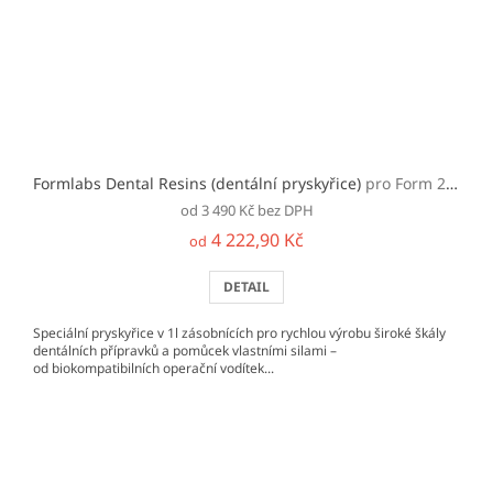
Formlabs Dental Resins (dentální pryskyřice)
pro Form 2/3/+
od 3 490 Kč bez DPH
4 222,90 Kč
od
DETAIL
Speciální pryskyřice v 1l zásobnících pro rychlou výrobu široké škály
dentálních přípravků a pomůcek vlastními silami –
od biokompatibilních operační vodítek...