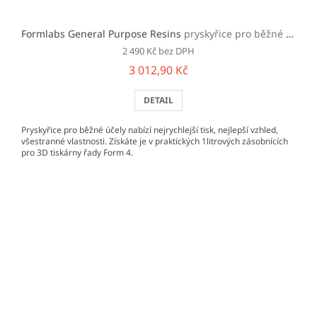
Formlabs General Purpose Resins
pryskyřice pro běžné účely pro tiskárny řady Form 4
2 490 Kč bez DPH
3 012,90 Kč
DETAIL
Pryskyřice pro běžné účely nabízí nejrychlejší tisk, nejlepší vzhled,
všestranné vlastnosti. Získáte je v praktických 1litrových zásobnících
pro 3D tiskárny řady Form 4.