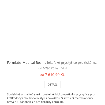
Formlabs Medical Resins
lékařské pryskyřice pro tiskárny Form 4B/BL
od 6 290 Kč bez DPH
7 610,90 Kč
od
DETAIL
Spolehlivé a kvalitní, sterilizovatelné, biokompatibilní pryskyřice pro
krátkodobý i dlouhodobý styk s pokožkou či slizniční membránou v
nových 1l zásobnících pro tiskárny Form 4B.