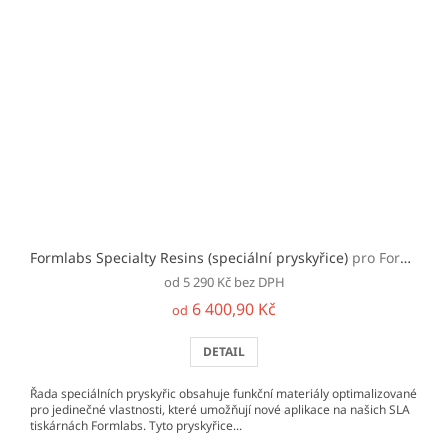
Formlabs Specialty Resins (speciální pryskyřice)
pro Form 2/3/+
od 5 290 Kč bez DPH
6 400,90 Kč
od
DETAIL
Řada speciálních pryskyřic obsahuje funkční materiály optimalizované
pro jedinečné vlastnosti, které umožňují nové aplikace na našich SLA
tiskárnách Formlabs. Tyto pryskyřice...