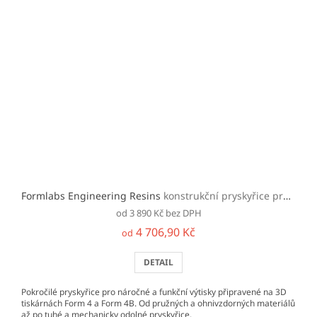
Formlabs Engineering Resins
konstrukční pryskyřice pro tiskárny řady Form 4
od 3 890 Kč bez DPH
4 706,90 Kč
od
DETAIL
Pokročilé pryskyřice pro náročné a funkční výtisky připravené na 3D
tiskárnách Form 4 a Form 4B. Od pružných a ohnivzdorných materiálů
až po tuhé a mechanicky odolné pryskyřice.