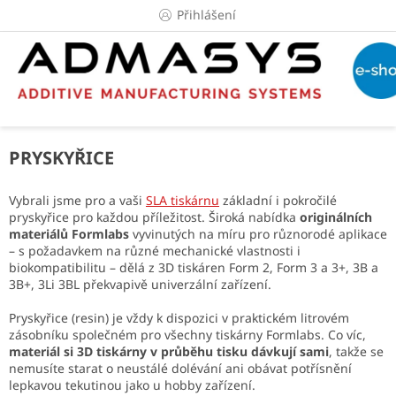
Přejít
Přihlášení
na
obsah
PRYSKYŘICE
Vybrali jsme pro a vaši
SLA tiskárnu
základní i pokročilé
pryskyřice pro každou příležitost. Široká nabídka
originálních
materiálů Formlabs
vyvinutých na míru pro různorodé aplikace
– s požadavkem na různé mechanické vlastnosti i
biokompatibilitu – dělá z 3D tiskáren Form 2, Form 3 a 3+, 3B a
3B+, 3Li 3BL překvapivě univerzální zařízení.
Pryskyřice (resin) je vždy k dispozici v praktickém litrovém
zásobníku společném pro všechny tiskárny Formlabs. Co víc,
materiál si 3D tiskárny v průběhu tisku dávkují sami
, takže se
nemusíte starat o neustálé dolévání ani obávat potřísnění
lepkavou tekutinou jako u hobby zařízení.