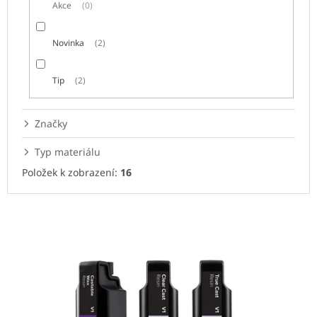
Akce
0
Novinka
2
Tip
2
Značky
Typ materiálu
Položek k zobrazení:
16
V
ý
p
i
s
p
r