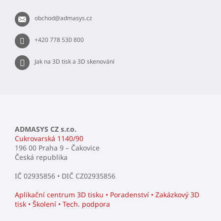
a
r
t
v
obchod
@
admasys.cz
í
k
y
+420 778 530 800
v
ý
Jak na 3D tisk a 3D skenování
p
i
s
u
ADMASYS CZ s.r.o.
Cukrovarská 1140/90
196 00 Praha 9 – Čakovice
Česká republika
IČ 02935856 • DIČ CZ02935856
Aplikační centrum 3D tisku • Poradenství • Zakázkový 3D
tisk • Školení • Tech. podpora