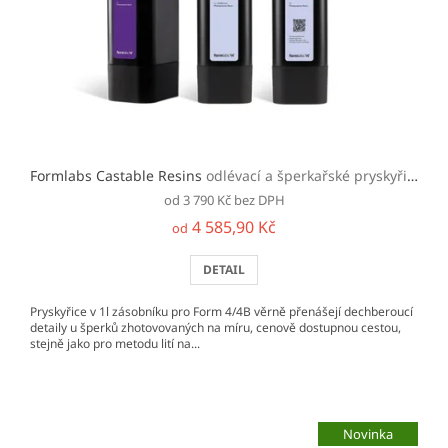
o
d
u
k
t
ů
Formlabs Castable Resins
odlévací a šperkařské pryskyřice pro Form 4
od 3 790 Kč bez DPH
4 585,90 Kč
od
DETAIL
Pryskyřice v 1l zásobníku pro Form 4/4B věrně přenášejí dechberoucí
detaily u šperků zhotovovaných na míru, cenově dostupnou cestou,
stejně jako pro metodu lití na...
Novinka