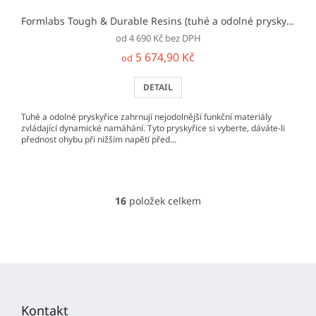
Formlabs Tough & Durable Resins (tuhé a odolné pryskyřice)
p
od 4 690 Kč bez DPH
5 674,90 Kč
od
DETAIL
Tuhé a odolné pryskyřice zahrnují nejodolnější funkční materiály
zvládající dynamické namáhání. Tyto pryskyřice si vyberte, dáváte-li
přednost ohybu při nižším napětí před...
16
položek celkem
O
v
l
á
d
Z
a
á
c
p
í
Kontakt
p