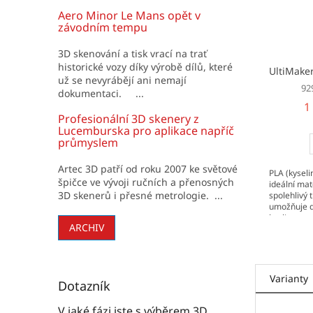
Aero Minor Le Mans opět v
závodním tempu
3D skenování a tisk vrací na trať
historické vozy díky výrobě dílů, které
UltiMake
už se nevyrábějí ani nemají
92
dokumentaci. ...
1
Profesionální 3D skenery z
Lucemburska pro aplikace napříč
průmyslem
Artec 3D patří od roku 2007 ke světové
PLA (kyseli
špičce ve vývoji ručních a přenosných
ideální mat
3D skenerů i přesné metrologie. ...
spolehlivý t
umožňuje d
kvality pov
ARCHIV
pokročilým 
Varianty
Dotazník
V jaké fázi jste s výběrem 3D