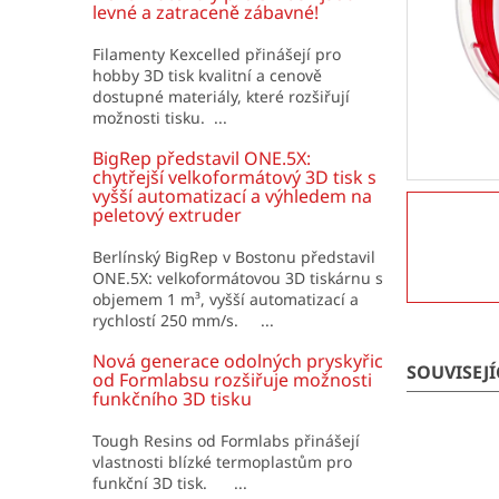
í
levné a zatraceně zábavné!
p
a
Filamenty Kexcelled přinášejí pro
hobby 3D tisk kvalitní a cenově
n
dostupné materiály, které rozšiřují
e
možnosti tisku. ...
l
BigRep představil ONE.5X:
chytřejší velkoformátový 3D tisk s
vyšší automatizací a výhledem na
peletový extruder
Berlínský BigRep v Bostonu představil
ONE.5X: velkoformátovou 3D tiskárnu s
objemem 1 m³, vyšší automatizací a
rychlostí 250 mm/s. ...
Nová generace odolných pryskyřic
SOUVISEJ
od Formlabsu rozšiřuje možnosti
funkčního 3D tisku
Tough Resins od Formlabs přinášejí
vlastnosti blízké termoplastům pro
funkční 3D tisk. ...