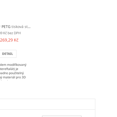
r PETG
tisková struna (filament)
49 Kč bez DPH
 269,29 Kč
DETAIL
olem modifikovaný
tereftalát) je
nadno použitelný
ný materiál pro 3D
svým vlastnostem,
tří dobrá...