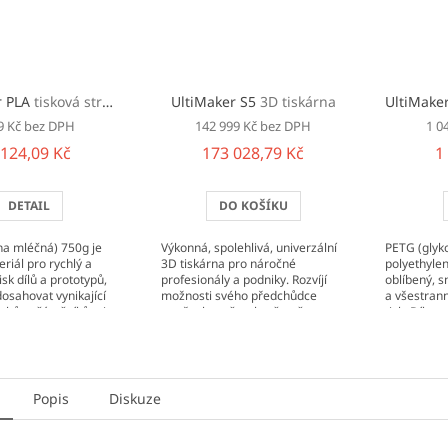
r PLA
tisková struna (filament)
UltiMaker S5
3D tiskárna
UltiMake
9 Kč bez DPH
142 999 Kč bez DPH
1 0
 124,09 Kč
173 028,79 Kč
1
DETAIL
DO KOŠÍKU
na mléčná) 750g je
Výkonná, spolehlivá, univerzální
PETG (glyk
eriál pro rychlý a
3D tiskárna pro náročné
polyethylen
isk dílů a prototypů,
profesionály a podniky. Rozvíjí
oblíbený, s
osahovat vynikající
možnosti svého předchůdce
a všestran
rchů začátečníkům i
ve všech směrech, včetně
tisk. Díky 
tiskařům....
většího tiskového prostoru
mezi něž pa
330 × 240...
Popis
Diskuze