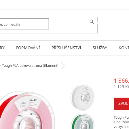
HLEDAT
RY
FORMOVÁNÍ
PŘÍSLUŠENSTVÍ
SLUŽBY
KONT
r Tough PLA
tisková struna (filament)
1 366
1 129 K
Měrná
cena:
ZVOL
Tough PLA
s houževn
velkých, 