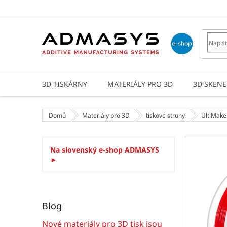
Přejít
na
obsah
3D TISKÁRNY
MATERIÁLY PRO 3D
3D SKENE
Domů
Materiály pro 3D
tiskové struny
UltiMake
P
Na slovenský e-shop ADMASYS
o
►
s
t
r
a
Blog
n
n
Nové materiály pro 3D tisk jsou