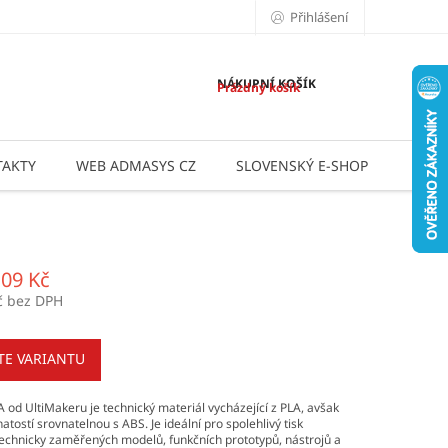
Přihlášení
NÁKUPNÍ KOŠÍK
Prázdný košík
AKTY
WEB ADMASYS CZ
SLOVENSKÝ E-SHOP
APLI
,09 Kč
č bez DPH
TE VARIANTU
 od UltiMakeru je technický materiál vycházející z PLA, avšak
atostí srovnatelnou s ABS. Je ideální pro spolehlivý tisk
technicky zaměřených modelů, funkčních prototypů, nástrojů a