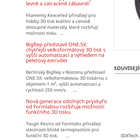
í
levné a zatraceně zábavné!
p
a
Filamenty Kexcelled přinášejí pro
hobby 3D tisk kvalitní a cenově
n
dostupné materiály, které rozšiřují
e
možnosti tisku. ...
l
BigRep představil ONE.5X:
chytřejší velkoformátový 3D tisk s
vyšší automatizací a výhledem na
peletový extruder
SOUVISEJ
Berlínský BigRep v Bostonu představil
ONE.5X: velkoformátovou 3D tiskárnu s
objemem 1 m³, vyšší automatizací a
rychlostí 250 mm/s. ...
Nová generace odolných pryskyřic
od Formlabsu rozšiřuje možnosti
funkčního 3D tisku
Tough Resins od Formlabs přinášejí
vlastnosti blízké termoplastům pro
funkční 3D tisk. ...