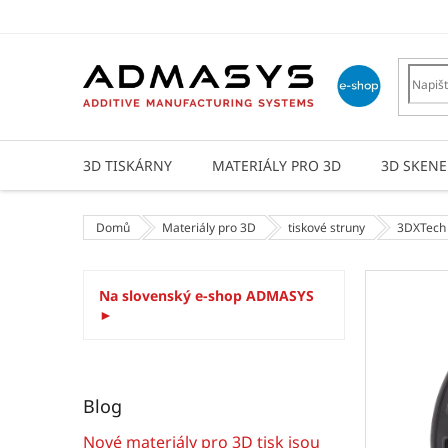
Přejít
na
obsah
3D TISKÁRNY
MATERIÁLY PRO 3D
3D SKENE
Domů
Materiály pro 3D
tiskové struny
3DXTech
P
Na slovenský e-shop ADMASYS
o
►
s
t
r
a
Blog
n
n
Nové materiály pro 3D tisk jsou