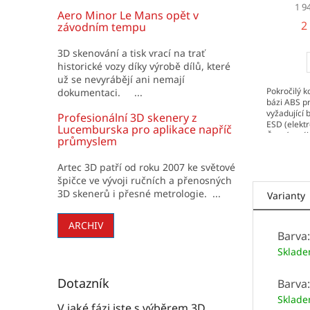
1 9
Aero Minor Le Mans opět v
2
závodním tempu
3D skenování a tisk vrací na trať
historické vozy díky výrobě dílů, které
už se nevyrábějí ani nemají
Pokročilý k
dokumentaci. ...
bázi ABS pr
vyžadující
Profesionální 3D skenery z
ESD (elektr
Lucemburska pro aplikace napříč
Čerpá z vý
průmyslem
vícestěnnýc
Artec 3D patří od roku 2007 ke světové
špičce ve vývoji ručních a přenosných
3D skenerů i přesné metrologie. ...
Varianty
ARCHIV
Barva
Sklad
Dotazník
Barva
Sklad
V jaké fázi jste s výběrem 3D