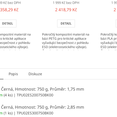
49 Kč bez DPH
1 999 Kč bez DPH
1 9
 358,29 Kč
2 418,79 Kč
2
DETAIL
DETAIL
ompozitní materiál na
Pokročilý kompozitní materiál na
Pokročilý k
o kritické aplikace
bázi PETG pro kritické aplikace
bázi PLA pr
 bezpečnost z pohledu
vyžadující bezpečnost z pohledu
vyžadující
ostatického výboje).
ESD (elektrostatického výboje).
ESD (elektr
hod technologie
Čerpá z výhod technologie
Čerpá z vý
h...
vícestěnných...
vícestěnnýc
Popis
Diskuze
: Černá, Hmotnost: 750 g, Průměr: 1,75 mm
em
(4 ks)
| TPU02ES200750BK00
: Černá, Hmotnost: 750 g, Průměr: 2,85 mm
em
(1 ks)
| TPU02ES300750BK00