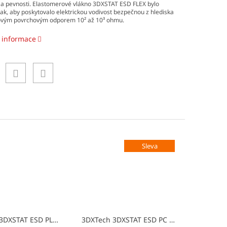
 a pevnosti. Elastomerové vlákno 3DXSTAT ESD FLEX bylo
tak, aby poskytovalo elektrickou vodivost bezpečnou z hlediska
lovým povrchovým odporem 10² až 10³ ohmu.
í informace
Sleva
(filament)
3DXTech 3DXSTAT ESD PLA
tisková struna (filament)
3DXTech 3DXSTAT ESD PC
tisková struna (f