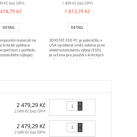
99 Kč bez DPH
1 499 Kč bez DPH
 418,79 Kč
1 813,79 Kč
DETAIL
DETAIL
ompozitní materiál na
3DXSTAT ESD PC je pokročilá, v
o kritické aplikace
USA vyrobená směs odolná proti
 bezpečnost z pohledu
elektrostatickému výboji (ESD).
ostatického výboje).
Je určena pro použití v kritických
hod technologie
aplikacích vyžadujících ESD
h...
ochranu a vyrobena...
Do košíku
2 479,29 Kč
2 049 Kč bez DPH
Do košíku
2 479,29 Kč
2 049 Kč bez DPH