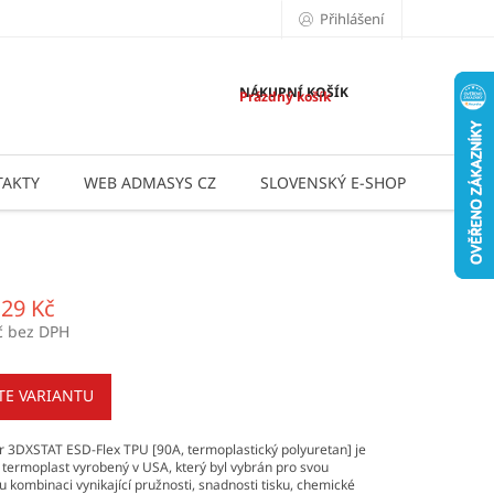
Přihlášení
NÁKUPNÍ KOŠÍK
Prázdný košík
AKTY
WEB ADMASYS CZ
SLOVENSKÝ E-SHOP
APLI
,29 Kč
č bez DPH
TE VARIANTU
 3DXSTAT ESD-Flex TPU [90A, termoplastický polyuretan] je
 termoplast vyrobený v USA, který byl vybrán pro svou
 kombinaci vynikající pružnosti, snadnosti tisku, chemické