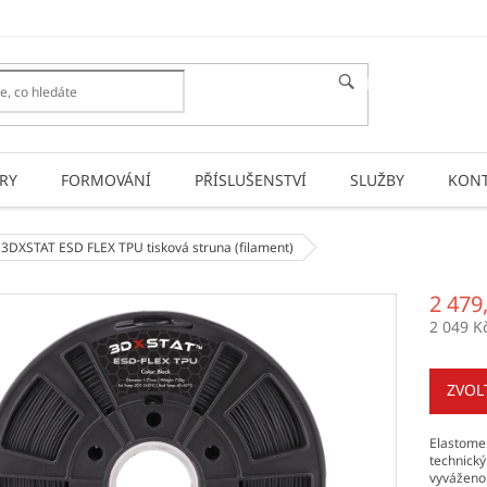
HLEDAT
RY
FORMOVÁNÍ
PŘÍSLUŠENSTVÍ
SLUŽBY
KONT
 3DXSTAT ESD FLEX TPU
tisková struna (filament)
2 479
2 049 K
Měrná
cena:
ZVOL
Elastomer
technický
vyváženou