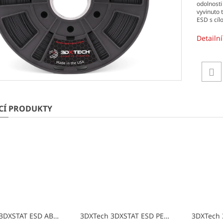
odolnosti
vyvinuto 
ESD s cí
Detailn
ÍCÍ PRODUKTY
3DXTech 3DXSTAT ESD ABS
tisková struna (filament)
3DXTech 3DXSTAT ESD PETG
tisková struna 