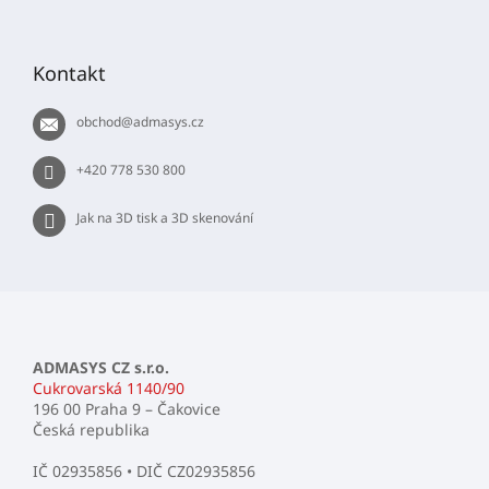
Z
á
p
Kontakt
a
t
obchod
@
admasys.cz
í
+420 778 530 800
Jak na 3D tisk a 3D skenování
ADMASYS CZ s.r.o.
Cukrovarská 1140/90
196 00 Praha 9 – Čakovice
Česká republika
IČ 02935856 • DIČ CZ02935856