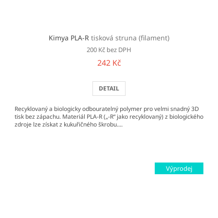
Kimya PLA-R
tisková struna (filament)
200 Kč bez DPH
242 Kč
DETAIL
Recyklovaný a biologicky odbouratelný polymer pro velmi snadný 3D
tisk bez zápachu. Materiál PLA-R („-R“ jako recyklovaný) z biologického
zdroje lze získat z kukuřičného škrobu....
Výprodej