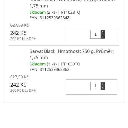
1,75 mm
Skladem
(2 ks)
| PT1028TQ
EAN:
3112539362348
627,99 Kč
Do 
242 Kč
200 Kč bez DPH
Barva: Black, Hmotnost: 750 g, Průměr:
1,75 mm
Skladem
(1 ks)
| PT1030TQ
EAN:
3112539362362
627,99 Kč
Do 
242 Kč
200 Kč bez DPH