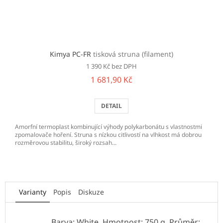
Kimya PC-FR
tisková struna (filament)
1 390 Kč bez DPH
1 681,90 Kč
DETAIL
Amorfní termoplast kombinující výhody polykarbonátu s vlastnostmi
zpomalovače hoření. Struna s nízkou citlivostí na vlhkost má dobrou
rozměrovou stabilitu, široký rozsah...
Varianty
Popis
Diskuze
Barva: White, Hmotnost: 750 g, Průměr: