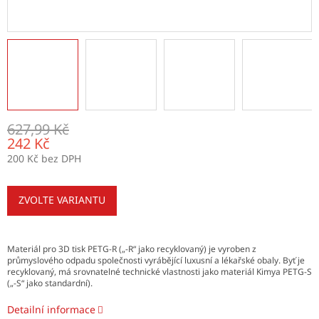
627,99 Kč
242 Kč
200 Kč bez DPH
Měrná
cena:
ZVOLTE VARIANTU
Materiál pro 3D tisk PETG-R („-R“ jako recyklovaný) je vyroben z
průmyslového odpadu společnosti vyrábějící luxusní a lékařské obaly. Byť je
recyklovaný, má srovnatelné technické vlastnosti jako materiál Kimya PETG-S
(„-S“ jako standardní).
Detailní informace