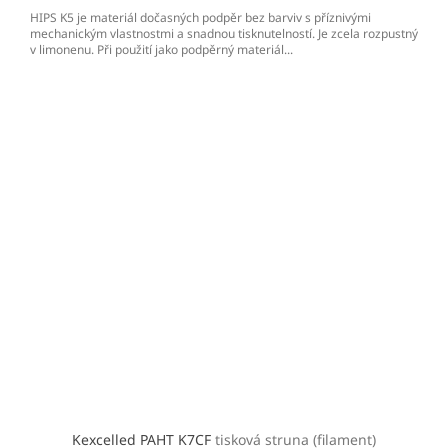
HIPS K5 je materiál dočasných podpěr bez barviv s příznivými
mechanickým vlastnostmi a snadnou tisknutelností. Je zcela rozpustný
v limonenu. Při použití jako podpěrný materiál...
Kexcelled PAHT K7CF
tisková struna (filament)