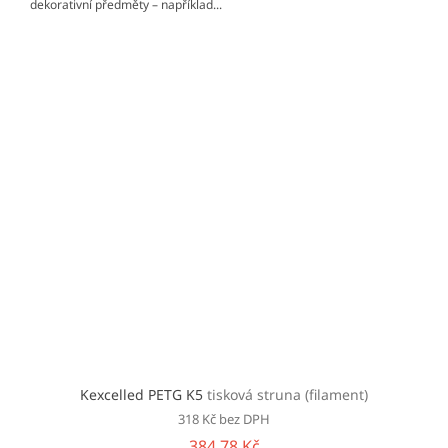
dekorativní předměty – například...
Kexcelled PETG K5
tisková struna (filament)
318 Kč bez DPH
384,78 Kč