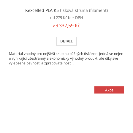
Kexcelled PLA K5
tisková struna (filament)
od 279 Kč bez DPH
337,59 Kč
od
DETAIL
Materiál vhodný pro nejširší skupinu běžných tiskáren. Jedná se nejen
o vynikající všestranný a ekonomicky výhodný produkt, ale díky své
vylepšené pevnosti a zpracovatelnosti...
Akce