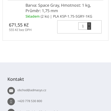
Barva: Space Gray, Hmotnost: 1 kg,
Průměr: 1,75 mm
Skladem
(2 ks)
| PLA K5P-1.75-SGRY-1KG
Do 
671,55 Kč
555 Kč bez DPH
Z
á
p
Kontakt
a
t
obchod
@
admasys.cz
í
+420 778 530 800