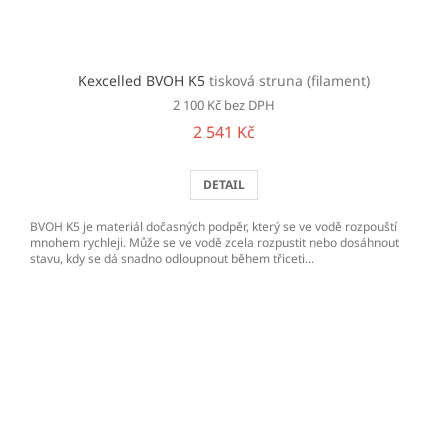
Kexcelled BVOH K5
tisková struna (filament)
2 100 Kč bez DPH
2 541 Kč
DETAIL
BVOH K5 je materiál dočasných podpěr, který se ve vodě rozpouští
mnohem rychleji. Může se ve vodě zcela rozpustit nebo dosáhnout
stavu, kdy se dá snadno odloupnout během třiceti...