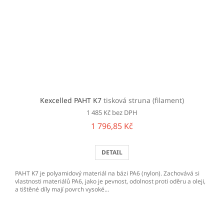
Kexcelled PAHT K7
tisková struna (filament)
1 485 Kč bez DPH
1 796,85 Kč
DETAIL
PAHT K7 je polyamidový materiál na bázi PA6 (nylon). Zachovává si
vlastnosti materiálů PA6, jako je pevnost, odolnost proti oděru a oleji,
a tištěné díly mají povrch vysoké...