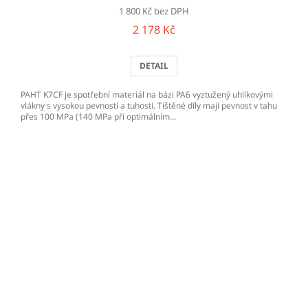
1 800 Kč bez DPH
2 178 Kč
DETAIL
PAHT K7CF je spotřební materiál na bázi PA6 vyztužený uhlíkovými
vlákny s vysokou pevností a tuhostí. Tištěné díly mají pevnost v tahu
přes 100 MPa (140 MPa při optimálním...