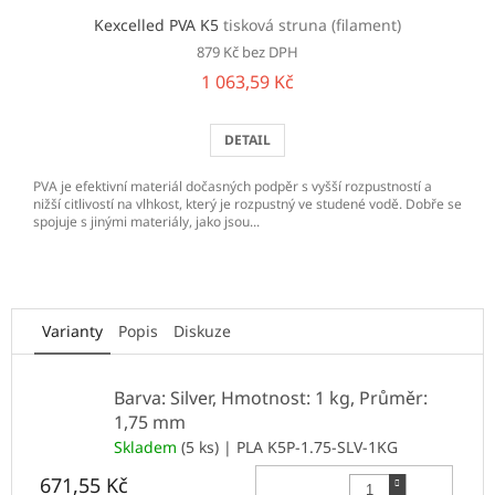
Kexcelled PVA K5
tisková struna (filament)
879 Kč bez DPH
1 063,59 Kč
DETAIL
PVA je efektivní materiál dočasných podpěr s vyšší rozpustností a
nižší citlivostí na vlhkost, který je rozpustný ve studené vodě. Dobře se
spojuje s jinými materiály, jako jsou...
Varianty
Popis
Diskuze
Barva: Silver, Hmotnost: 1 kg, Průměr:
1,75 mm
Skladem
(5 ks)
| PLA K5P-1.75-SLV-1KG
Do 
671,55 Kč