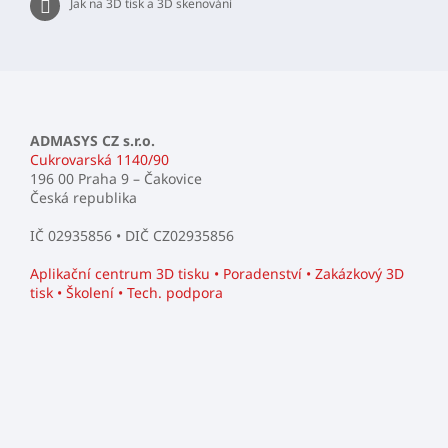
Jak na 3D tisk a 3D skenování
ADMASYS CZ s.r.o.
Cukrovarská 1140/90
196 00 Praha 9 – Čakovice
Česká republika
IČ 02935856 • DIČ CZ02935856
Aplikační centrum 3D tisku • Poradenství • Zakázkový 3D
tisk • Školení • Tech. podpora