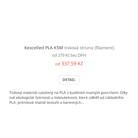
Kexcelled PLA K5M
tisková struna (filament)
od 279 Kč bez DPH
337,59 Kč
od
DETAIL
Tiskový materiál založený na PLA s kvalitním matným povrchem. Díky
své ekologické šetrnosti a tisknutelnosti, které zdědil od základního
PLA, prémiové matné textuře a barevných...