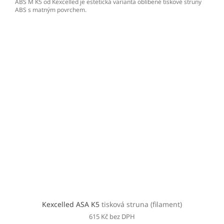
ABS M K5 od Kexcelled je estetická varianta oblíbené tiskové struny
ABS s matným povrchem.
Kexcelled ASA K5
tisková struna (filament)
615 Kč bez DPH