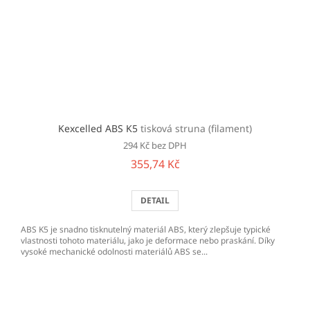
Kexcelled ABS K5
tisková struna (filament)
294 Kč bez DPH
355,74 Kč
DETAIL
ABS K5 je snadno tisknutelný materiál ABS, který zlepšuje typické
vlastnosti tohoto materiálu, jako je deformace nebo praskání. Díky
vysoké mechanické odolnosti materiálů ABS se...