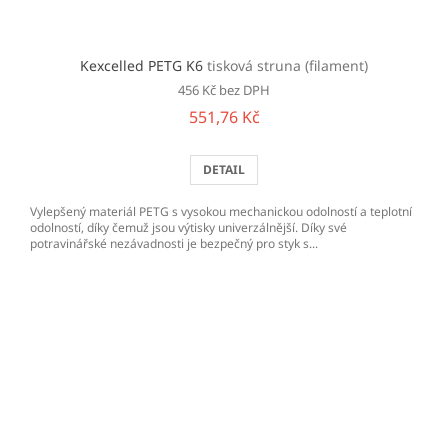
Kexcelled PETG K6
tisková struna (filament)
456 Kč bez DPH
551,76 Kč
DETAIL
Vylepšený materiál PETG s vysokou mechanickou odolností a teplotní
odolností, díky čemuž jsou výtisky univerzálnější. Díky své
potravinářské nezávadnosti je bezpečný pro styk s...