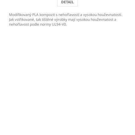
DETAIL
Modifikovaný PLA kompozit s nehořlavostí a vysokou houževnatostí.
Jak vstřikované, tak tištěné výrobky mají vysokou houževnatost a
nehořlavost podle normy UL94-V0.