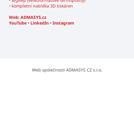
•
BigRep (velkoformátové termoplasty)
•
kompletní nabídka 3D tiskáren
Web: ADMASYS.cz
YouTube
•
LinkedIn
•
Instagram
Web společnosti ADMASYS CZ s.r.o.