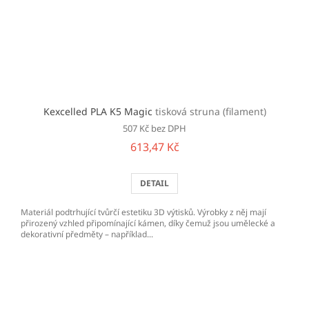
Kexcelled PLA K5 Magic
tisková struna (filament)
507 Kč bez DPH
613,47 Kč
DETAIL
Materiál podtrhující tvůrčí estetiku 3D výtisků. Výrobky z něj mají
přirozený vzhled připomínající kámen, díky čemuž jsou umělecké a
dekorativní předměty – například...