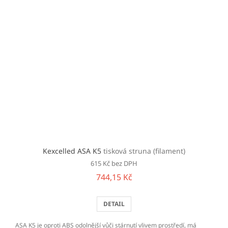
Kexcelled ASA K5
tisková struna (filament)
615 Kč bez DPH
744,15 Kč
DETAIL
ASA K5 je oproti ABS odolnější vůči stárnutí vlivem prostředí, má