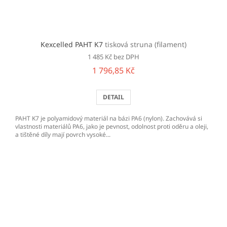
Kexcelled PAHT K7
tisková struna (filament)
1 485 Kč bez DPH
1 796,85 Kč
DETAIL
PAHT K7 je polyamidový materiál na bázi PA6 (nylon). Zachovává si
vlastnosti materiálů PA6, jako je pevnost, odolnost proti oděru a oleji,
a tištěné díly mají povrch vysoké...