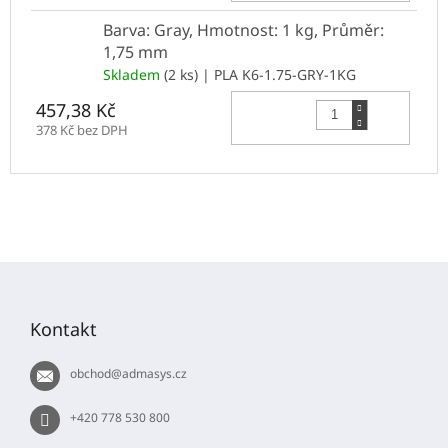
Barva: Gray, Hmotnost: 1 kg, Průměr:
1,75 mm
Skladem
(2 ks)
| PLA K6-1.75-GRY-1KG
Do 
457,38 Kč
378 Kč bez DPH
Z
á
p
Kontakt
a
t
obchod
@
admasys.cz
í
+420 778 530 800