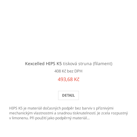
Kexcelled HIPS K5
tisková struna (filament)
408 Kč bez DPH
493,68 Kč
DETAIL
HIPS K5 je materiál dočasných podpěr bez barviv s příznivými
mechanickým vlastnostmi a snadnou tisknutelností. Je zcela rozpustný
v limonenu. Při použití jako podpěrný materiál...