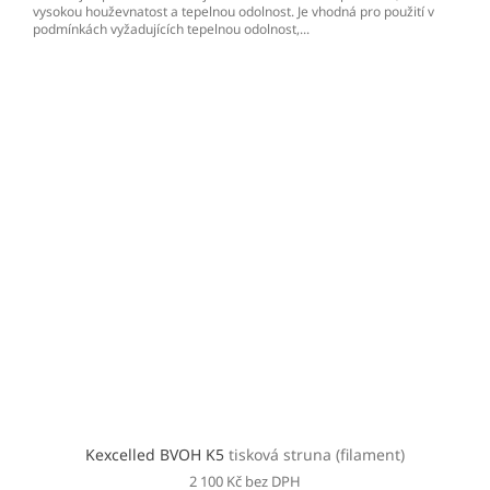
vysokou houževnatost a tepelnou odolnost. Je vhodná pro použití v
podmínkách vyžadujících tepelnou odolnost,...
Kexcelled BVOH K5
tisková struna (filament)
2 100 Kč bez DPH