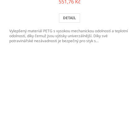
551,76 Kč
DETAIL
Vylepšený materiál PETG s vysokou mechanickou odolností a teplotní
odolností, díky čemuž jsou výtisky univerzálnější. Díky své
potravinářské nezávadnosti je bezpečný pro styk s...