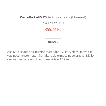
Kexcelled ABS K5
tisková struna (filament)
294 Kč bez DPH
355,74 Kč
DETAIL
ABS K5 je snadno tisknutelný materiál ABS, který zlepšuje typické
vlastnosti tohoto materiálu, jako je deformace nebo praskání. Díky
vysoké mechanické odolnosti materiálů ABS se...