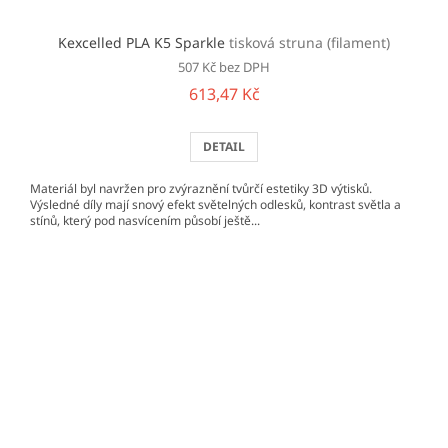
Kexcelled PLA K5 Sparkle
tisková struna (filament)
507 Kč bez DPH
613,47 Kč
DETAIL
Materiál byl navržen pro zvýraznění tvůrčí estetiky 3D výtisků.
Výsledné díly mají snový efekt světelných odlesků, kontrast světla a
stínů, který pod nasvícením působí ještě...