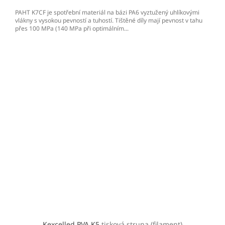
PAHT K7CF je spotřební materiál na bázi PA6 vyztužený uhlíkovými
vlákny s vysokou pevností a tuhostí. Tištěné díly mají pevnost v tahu
přes 100 MPa (140 MPa při optimálním...
Kexcelled PVA K5
tisková struna (filament)