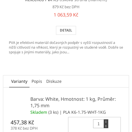
879 Kč bez DPH
1 063,59 Kč
DETAIL
PVA je efektivní materiál dočasných podpěr s vyšší rozpustností a
nižší citlivostí na vlhkost, který je rozpustný ve studené vodě. Dobře se
spojuje s jinými materiály, jako jsou...
Varianty
Popis
Diskuze
Barva: White, Hmotnost: 1 kg, Průměr:
1,75 mm
Skladem
(3 ks)
| PLA K6-1.75-WHT-1KG
Do 
457,38 Kč
378 Kč bez DPH