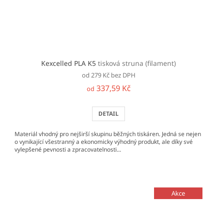
Kexcelled PLA K5
tisková struna (filament)
od 279 Kč bez DPH
337,59 Kč
od
DETAIL
Materiál vhodný pro nejširší skupinu běžných tiskáren. Jedná se nejen
o vynikající všestranný a ekonomicky výhodný produkt, ale díky své
vylepšené pevnosti a zpracovatelnosti...
Akce