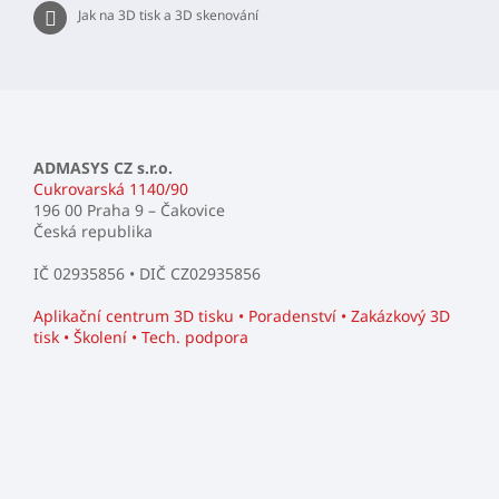
Jak na 3D tisk a 3D skenování
ADMASYS CZ s.r.o.
Cukrovarská 1140/90
196 00 Praha 9 – Čakovice
Česká republika
IČ 02935856 • DIČ CZ02935856
Aplikační centrum 3D tisku • Poradenství • Zakázkový 3D
tisk • Školení • Tech. podpora