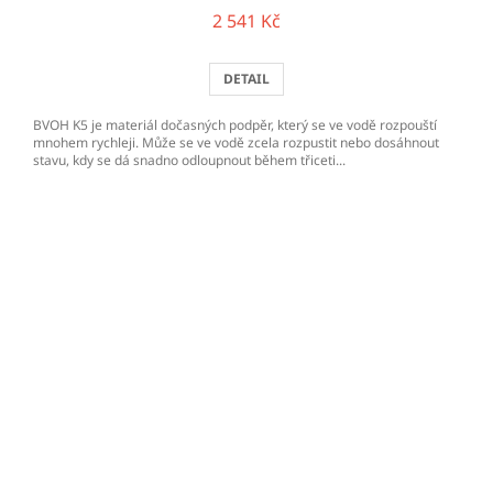
2 541 Kč
DETAIL
BVOH K5 je materiál dočasných podpěr, který se ve vodě rozpouští
mnohem rychleji. Může se ve vodě zcela rozpustit nebo dosáhnout
stavu, kdy se dá snadno odloupnout během třiceti...