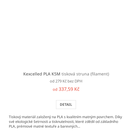
Kexcelled PLA K5M
tisková struna (filament)
od 279 Kč bez DPH
337,59 Kč
od
DETAIL
Tiskový materiál založený na PLA s kvalitním matným povrchem. Díky
své ekologické šetrnosti a tisknutelnosti, které zdědil od základního
PLA, prémiové matné textuře a barevných...