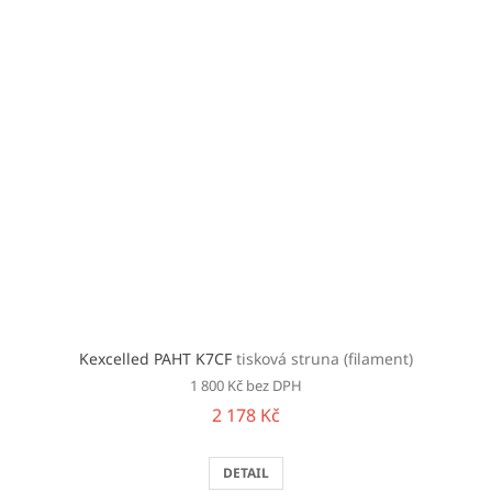
Kexcelled PAHT K7CF
tisková struna (filament)
1 800 Kč bez DPH
2 178 Kč
DETAIL