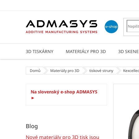
Přejít
na
obsah
3D TISKÁRNY
MATERIÁLY PRO 3D
3D SKENE
Domů
Materiály pro 3D
tiskové struny
Kexcelle
P
Na slovenský e-shop ADMASYS
o
►
s
t
r
a
Blog
n
n
Nové materiály pro 3D tisk jsou