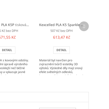
Další
d PLA K5P
tisková struna (filament)
Kexcelled PLA K5 Sparkle
tisková struna (fi
produkt
5 Kč bez DPH
507 Kč bez DPH
671,55 Kč
613,47 Kč
DETAIL
DETAIL
A s kovovými odstíny.
Materiál byl navržen pro
lní úpravě výrobního
zvýraznění tvůrčí estetiky 3D
lesklejší než běžné
výtisků. Výsledné díly mají snový
vy a vykazuje jasné
efekt světelných odlesků,
íny bez nutnosti
kontrast světla a stínů, který pod
pravy, jako...
nasvícením působí ještě...