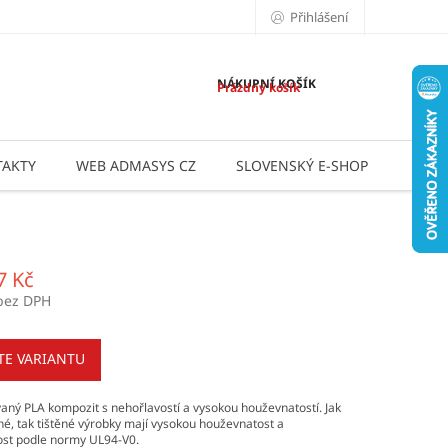
Přihlášení
NÁKUPNÍ KOŠÍK
Prázdný košík
AKTY
WEB ADMASYS CZ
SLOVENSKÝ E-SHOP
APLI
7 Kč
bez DPH
TE VARIANTU
aný PLA kompozit s nehořlavostí a vysokou houževnatostí. Jak
né, tak tištěné výrobky mají vysokou houževnatost a
ost podle normy UL94-V0.