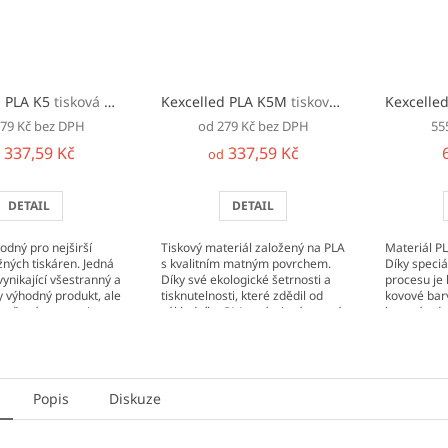
d PLA K5
tisková struna (filament)
Kexcelled PLA K5M
tisková struna (filament)
Kexcelle
79 Kč bez DPH
od 279 Kč bez DPH
55
337,59 Kč
337,59 Kč
od
DETAIL
DETAIL
odný pro nejširší
Tiskový materiál založený na PLA
Materiál PL
ných tiskáren. Jedná
s kvalitním matným povrchem.
Díky speciá
vynikající všestranný a
Díky své ekologické šetrnosti a
procesu je 
 výhodný produkt, ale
tisknutelnosti, které zdědil od
kovové bar
lepšené pevnosti a
základního PLA, prémiové matné
kovové odst
nosti...
textuře a barevných...
dodatečné ú
Popis
Diskuze