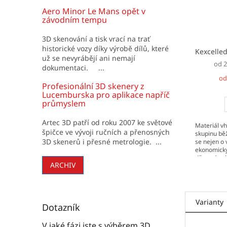
Aero Minor Le Mans opět v
závodním tempu
3D skenování a tisk vrací na trať
historické vozy díky výrobě dílů, které
Kexcelle
už se nevyrábějí ani nemají
od 2
dokumentaci. ...
od
Profesionální 3D skenery z
Lucemburska pro aplikace napříč
průmyslem
Artec 3D patří od roku 2007 ke světové
Materiál vh
špičce ve vývoji ručních a přenosných
skupinu běž
3D skenerů i přesné metrologie. ...
se nejen o 
ekonomicky
díky své vy
ARCHIV
zpracovatel
Varianty
Dotazník
V jaké fázi jste s výběrem 3D