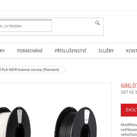
HLEDAT
RY
FORMOVÁNÍ
PŘÍSLUŠENSTVÍ
SLUŽBY
KONT
d PLA K6FR
tisková struna (filament)
686,0
567 Kč 
Měrná
cena:
ZVOL
Modifikov
vstřikova
nehořlav