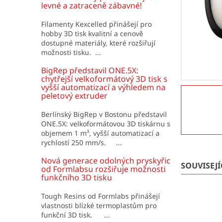
í
levné a zatraceně zábavné!
p
a
Filamenty Kexcelled přinášejí pro
hobby 3D tisk kvalitní a cenově
n
dostupné materiály, které rozšiřují
e
možnosti tisku. ...
l
BigRep představil ONE.5X:
chytřejší velkoformátový 3D tisk s
vyšší automatizací a výhledem na
peletový extruder
Berlínský BigRep v Bostonu představil
ONE.5X: velkoformátovou 3D tiskárnu s
objemem 1 m³, vyšší automatizací a
rychlostí 250 mm/s. ...
Nová generace odolných pryskyřic
SOUVISEJ
od Formlabsu rozšiřuje možnosti
funkčního 3D tisku
Tough Resins od Formlabs přinášejí
vlastnosti blízké termoplastům pro
funkční 3D tisk. ...