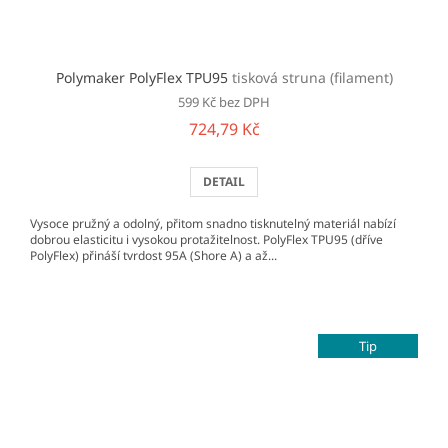
Polymaker PolyFlex TPU95
tisková struna (filament)
599 Kč bez DPH
724,79 Kč
DETAIL
Vysoce pružný a odolný, přitom snadno tisknutelný materiál nabízí
dobrou elasticitu i vysokou protažitelnost. PolyFlex TPU95 (dříve
PolyFlex) přináší tvrdost 95A (Shore A) a až...
Tip