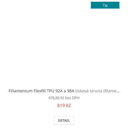
Tip
Fillamentum Flexfill TPU 92A a 98A
tisková struna (filament)
676,86 Kč bez DPH
819 Kč
DETAIL