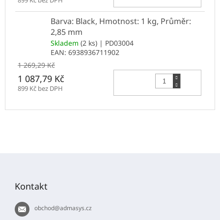
Barva: Black, Hmotnost: 1 kg, Průměr:
2,85 mm
Skladem
(2 ks)
| PD03004
EAN:
6938936711902
1 269,29 Kč
Do 
1 087,79 Kč
899 Kč bez DPH
Z
á
p
Kontakt
a
t
obchod
@
admasys.cz
í