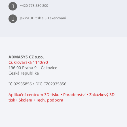
+420 778 530 800
Jak na 3D tisk a 3D skenování
ADMASYS CZ s.r.o.
Cukrovarská 1140/90
196 00 Praha 9 – Čakovice
Česká republika
IČ 02935856 • DIČ CZ02935856
Aplikační centrum 3D tisku • Poradenství • Zakázkový 3D
tisk • Školení • Tech. podpora