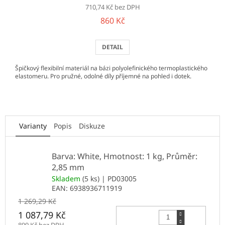
710,74 Kč bez DPH
860 Kč
DETAIL
Špičkový flexibilní materiál na bázi polyolefinického termoplastického
elastomeru. Pro pružné, odolné díly příjemné na pohled i dotek.
Varianty
Popis
Diskuze
Barva: White, Hmotnost: 1 kg, Průměr:
2,85 mm
Skladem
(5 ks)
| PD03005
EAN:
6938936711919
1 269,29 Kč
Do 
1 087,79 Kč
899 Kč bez DPH