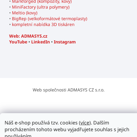
•
Markforged (kompozity, kovy)
•
MiniFactory (ultra polymery)
•
Meltio (kovy)
•
BigRep (velkoformátové termoplasty)
•
kompletní nabídka 3D tiskáren
Web: ADMASYS.cz
YouTube
•
LinkedIn
•
Instagram
Web společnosti ADMASYS CZ s.r.o.
Náš e-shop používá tzv. cookies (
více
). Dalším
procházením tohoto webu vyjadřujete souhlas s jejich
používáním.