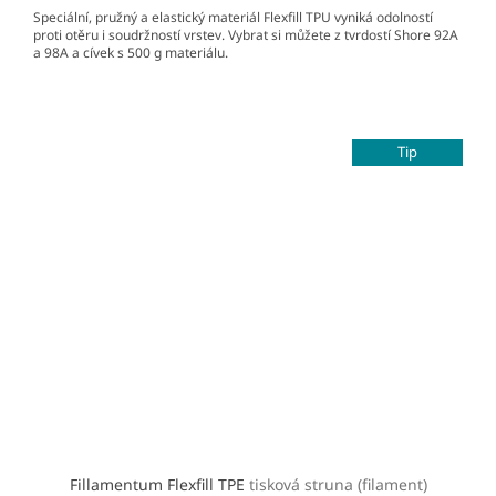
Speciální, pružný a elastický materiál Flexfill TPU vyniká odolností
proti otěru i soudržností vrstev. Vybrat si můžete z tvrdostí Shore 92A
a 98A a cívek s 500 g materiálu.
Tip
Fillamentum Flexfill TPE
tisková struna (filament)