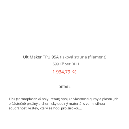
UltiMaker TPU 95A
tisková struna (filament)
1 599 Kč bez DPH
1 934,79 Kč
DETAIL
TPU (termoplastický polyuretan) spojuje vlastnosti gumy a plastu. Jde
o částečně pružný a chemicky odolný materiál s velmi silnou
soudržností vrstev, který se hodí pro širokou...