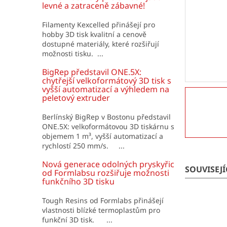
í
levné a zatraceně zábavné!
p
a
Filamenty Kexcelled přinášejí pro
hobby 3D tisk kvalitní a cenově
n
dostupné materiály, které rozšiřují
e
možnosti tisku. ...
l
BigRep představil ONE.5X:
chytřejší velkoformátový 3D tisk s
vyšší automatizací a výhledem na
peletový extruder
Berlínský BigRep v Bostonu představil
ONE.5X: velkoformátovou 3D tiskárnu s
objemem 1 m³, vyšší automatizací a
rychlostí 250 mm/s. ...
Nová generace odolných pryskyřic
SOUVISEJ
od Formlabsu rozšiřuje možnosti
funkčního 3D tisku
Tough Resins od Formlabs přinášejí
vlastnosti blízké termoplastům pro
funkční 3D tisk. ...