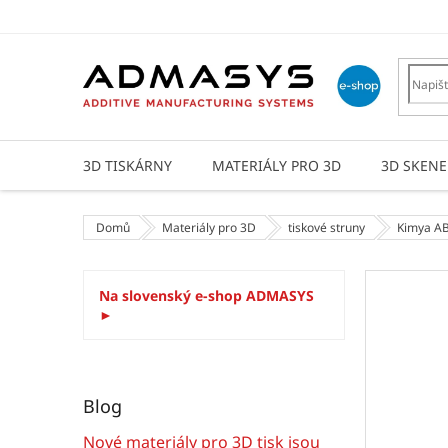
Přejít
na
obsah
3D TISKÁRNY
MATERIÁLY PRO 3D
3D SKENE
Domů
Materiály pro 3D
tiskové struny
Kimya A
P
Na slovenský e-shop ADMASYS
o
►
s
t
r
a
Blog
n
n
Nové materiály pro 3D tisk jsou