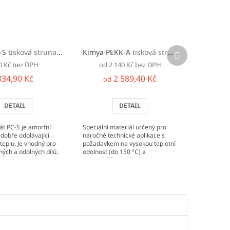
Další
C-S
tisková struna (filament)
Kimya PEKK-A
tisková struna (filament)
produkt
0 Kč bez DPH
od 2 140 Kč bez DPH
834,90 Kč
2 589,40 Kč
od
DETAIL
DETAIL
át PC-S je amorfní
Speciální materiál určený pro
dobře odolávající
náročné technické aplikace s
teplu. Je vhodný pro
požadavkem na vysokou teplotní
ných a odolných dílů.
odolnost (do 150 °C) a
samozhášivost. PEKK-A je
amorfní formou PEKK, nabízí
snadnější...