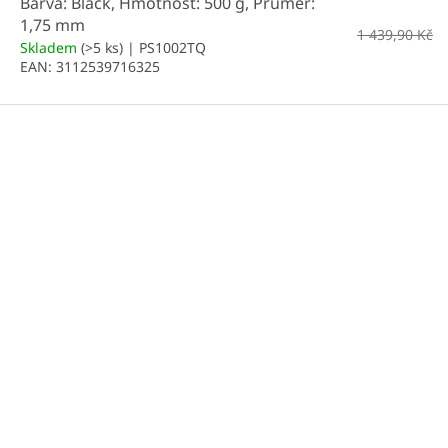
Barva: Black, Hmotnost: 500 g, Průměr:
1,75 mm
1 439,90 Kč
Skladem
(>5 ks)
| PS1002TQ
EAN:
3112539716325