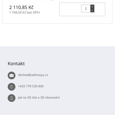
Do 
2 110,85 Kč
1 744,50 Kč bez DPH
Z
á
p
Kontakt
a
t
obchod
@
admasys.cz
í
+420 778 530 800
Jak na 3D tisk a 3D skenování