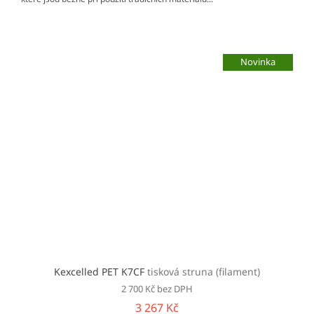
Novinka
Kexcelled PET K7CF
tisková struna (filament)
2 700 Kč bez DPH
3 267 Kč