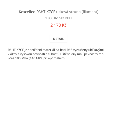
Kexcelled PAHT K7CF
tisková struna (filament)
1 800 Kč bez DPH
2 178 Kč
DETAIL
PAHT K7CF je spotřební materiál na bázi PA6 vyztužený uhlíkovými
vlákny s vysokou pevností a tuhostí. Tištěné díly mají pevnost v tahu
přes 100 MPa (140 MPa při optimálním...