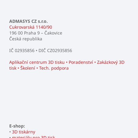
ADMASYS CZ s.r.o.
Cukrovarská 1140/90
196 00 Praha 9 – Čakovice
Česká republika
IČ 02935856 • DIČ CZ02935856
Aplikační centrum 3D tisku • Poradenství • Zakázkový 3D
tisk • Školení • Tech. podpora
E-shop:
•
3D tiskárny
•
materiály pro 3D tisk