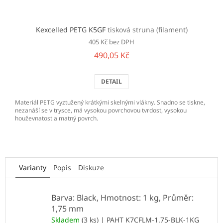
Kexcelled PETG K5GF
tisková struna (filament)
405 Kč bez DPH
490,05 Kč
DETAIL
Materiál PETG vyztužený krátkými skelnými vlákny. Snadno se tiskne,
nezanáší se v trysce, má vysokou povrchovou tvrdost, vysokou
houževnatost a matný povrch.
Varianty
Popis
Diskuze
Barva: Black, Hmotnost: 1 kg, Průměr:
1,75 mm
Skladem
(3 ks)
| PAHT K7CFLM-1.75-BLK-1KG