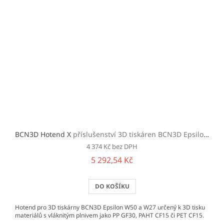
BCN3D Hotend X
příslušenství 3D tiskáren BCN3D Epsilon W50 a W27
4 374 Kč bez DPH
5 292,54 Kč
DO KOŠÍKU
Hotend pro 3D tiskárny BCN3D Epsilon W50 a W27 určený k 3D tisku
materiálů s vláknitým plnivem jako PP GF30, PAHT CF15 či PET CF15.