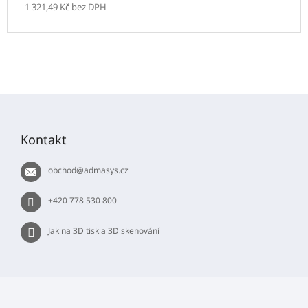
1 321,49 Kč bez DPH
Z
á
p
Kontakt
a
t
obchod
@
admasys.cz
í
+420 778 530 800
Jak na 3D tisk a 3D skenování