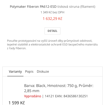
Polymaker Fiberon PA612-ESD
tisková struna (filament)
1 349 Kč bez DPH
1 632,29 Kč
DETAIL
Posuňte prototypování na vyšší úroveň díky průmyslové odolnosti,
tepelné stabilitě a elektrostatické ochraně ESD bezpečného materiálu
z řady Fiberon.
Varianty
Popis
Diskuze
Barva: Black, Hmotnost: 750 g, Průměr:
2,85 mm
Vyprodáno
| 14121
EAN:
8436586130251
1 599 Kč