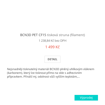
BCN3D PET CF15
tisková struna (filament)
1 238,84 Kč bez DPH
1 499 Kč
DETAIL
Nejsnadněji tisknutelný materiál BCN3D plněný uhlíkovým vláknem
(karbonem), který lze tisknout přímo na skle s adhezivním
přípravkem. Přináší mj. odolnost vůči vyšším teplotám,...
Výprodej