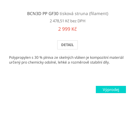
BCN3D PP GF30
tisková struna (filament)
2 478,51 Kč bez DPH
2 999 Kč
DETAIL
Polypropylen s 30 % plniva ze skelných vláken je kompozitní materiál
určený pro chemicky odolné, lehké a rozměrově stabilní díly.
Výprodej