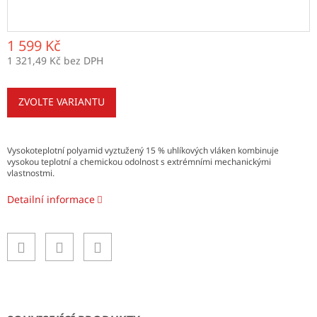
1 599 Kč
1 321,49 Kč bez DPH
Měrná
cena:
ZVOLTE VARIANTU
Vysokoteplotní polyamid vyztužený 15 % uhlíkových vláken kombinuje
vysokou teplotní a chemickou odolnost s extrémními mechanickými
vlastnostmi.
Detailní informace