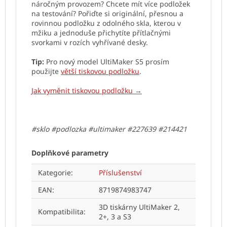
náročným provozem? Chcete mít více podložek
na testování? Pořiďte si originální, přesnou a
rovinnou podložku z odolného skla, kterou v
mžiku a jednoduše přichytíte přítlačnými
svorkami v rozích vyhřívané desky.
Tip:
Pro nový model UltiMaker S5 prosím
použijte
větší tiskovou podložku
.
Jak vyměnit tiskovou podložku →
#sklo #podlozka #ultimaker #227639 #214421
Doplňkové parametry
Kategorie
:
Příslušenství
EAN
:
8719874983747
3D tiskárny UltiMaker 2,
Kompatibilita
:
2+, 3 a S3