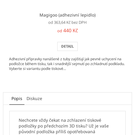
Magigoo (adhezivní lepidlo)
od 363,64 Kč bez DPH
440 Kč
od
DETAIL
Adhezivní přípravky nanášené z tuby zajišťují jak pevné uchycení na
podložce během tisku, tak i snadnější sejmutí po zchladnutí podkladu.
Vyberte si variantu podle tiskové...
Popis
Diskuze
Nechcete vždy čekat na zchlazení tiskové
podložky po předchozím 3D tisku? Už je vaše
původní podložka příliš opotřebovaná