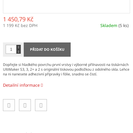
1 450,79 Kč
1 199 Kč bez DPH
Skladem
(5 ks)
Měrná
cena:
PŘIDAT DO KOŠÍKU
Dopřejte si hladkého povrchu první vrstvy i výborné přilnavosti na tiskárnách
UltiMaker S3, 3, 2+ a 2 s originální tiskovou podložkou z odolného skla. Lehce
na ni nanesete adhezivní přípravky i fólie, snadno se čistí.
Detailní informace