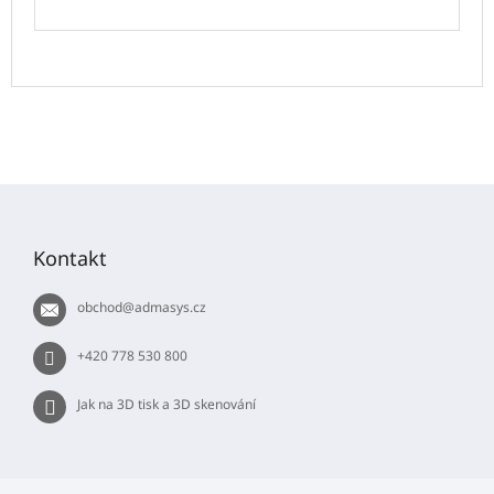
Z
á
p
Kontakt
a
t
obchod
@
admasys.cz
í
+420 778 530 800
Jak na 3D tisk a 3D skenování