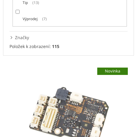
Tip
13
Výprodej
7
Značky
Položek k zobrazení:
115
V
ý
Novinka
p
i
s
p
r
o
d
u
k