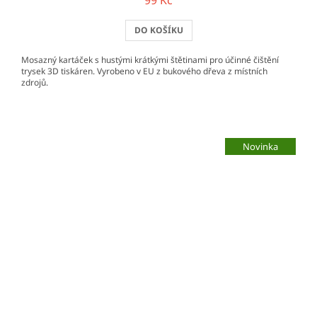
99 Kč
DO KOŠÍKU
Mosazný kartáček s hustými krátkými štětinami pro účinné čištění
trysek 3D tiskáren. Vyrobeno v EU z bukového dřeva z místních
zdrojů.
Novinka