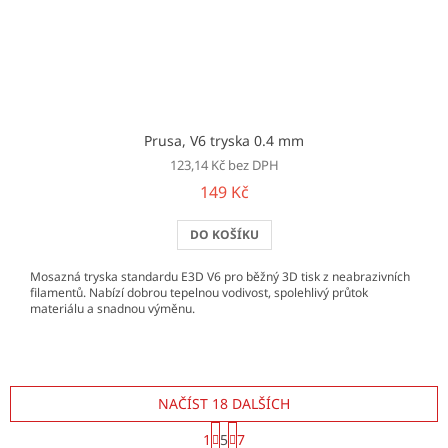
Prusa, V6 tryska 0.4 mm
123,14 Kč bez DPH
149 Kč
DO KOŠÍKU
Mosazná tryska standardu E3D V6 pro běžný 3D tisk z neabrazivních
filamentů. Nabízí dobrou tepelnou vodivost, spolehlivý průtok
materiálu a snadnou výměnu.
NAČÍST 18 DALŠÍCH
S
1
5
7
t