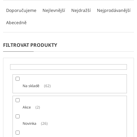
Ř
a
Doporučujeme
Nejlevnější
Nejdražší
Nejprodávanější
z
e
Abecedně
n
í
p
r
o
d
u
k
t
Na skladě
62
ů
Akce
2
Novinka
26