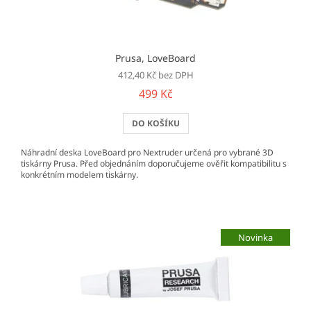
t
ů
Prusa, LoveBoard
412,40 Kč bez DPH
499 Kč
DO KOŠÍKU
Náhradní deska LoveBoard pro Nextruder určená pro vybrané 3D
tiskárny Prusa. Před objednáním doporučujeme ověřit kompatibilitu s
konkrétním modelem tiskárny.
Novinka