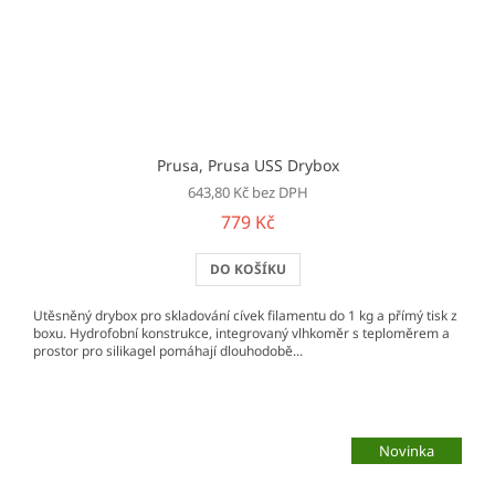
Prusa, Prusa USS Drybox
643,80 Kč bez DPH
779 Kč
DO KOŠÍKU
Utěsněný drybox pro skladování cívek filamentu do 1 kg a přímý tisk z
boxu. Hydrofobní konstrukce, integrovaný vlhkoměr s teploměrem a
prostor pro silikagel pomáhají dlouhodobě...
Novinka