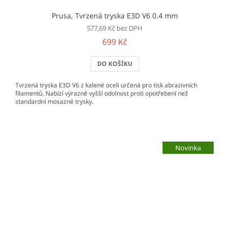
Prusa, Tvrzená tryska E3D V6 0.4 mm
577,69 Kč bez DPH
699 Kč
DO KOŠÍKU
Tvrzená tryska E3D V6 z kalené oceli určená pro tisk abrazivních
filamentů. Nabízí výrazně vyšší odolnost proti opotřebení než
standardní mosazné trysky.
Novinka