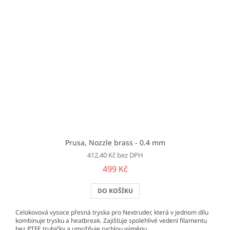
Prusa, Nozzle brass - 0.4 mm
412,40 Kč bez DPH
499 Kč
DO KOŠÍKU
Celokovová vysoce přesná tryska pro Nextruder, která v jednom dílu
kombinuje trysku a heatbreak. Zajišťuje spolehlivé vedení filamentu
bez PTFE trubičky a umožňuje rychlou výměnu.