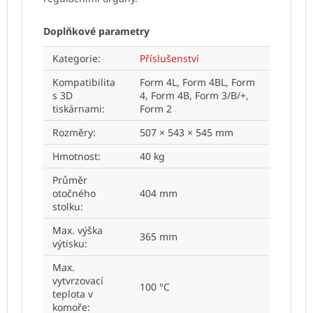
Doplňkové parametry
Kategorie
:
Příslušenství
Kompatibilita
Form 4L, Form 4BL, Form
s 3D
4, Form 4B, Form 3/B/+,
tiskárnami
:
Form 2
Rozměry
:
507 × 543 × 545 mm
Hmotnost
:
40 kg
Průměr
otočného
404 mm
stolku
:
Max. výška
365 mm
výtisku
:
Max.
vytvrzovací
100 °C
teplota v
komoře
: