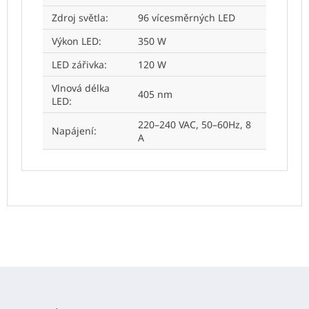
Zdroj světla
:
96 vícesměrných LED
Výkon LED
:
350 W
LED zářivka
:
120 W
Vlnová délka
405 nm
LED
:
220–240 VAC, 50–60Hz, 8
Napájení
:
A
Z
á
p