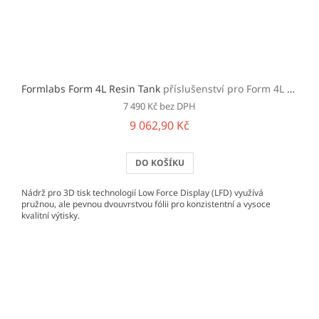
Formlabs Form 4L Resin Tank
příslušenství pro Form 4L a 4BL
7 490 Kč bez DPH
9 062,90 Kč
DO KOŠÍKU
Nádrž pro 3D tisk technologií Low Force Display (LFD) využívá
pružnou, ale pevnou dvouvrstvou fólii pro konzistentní a vysoce
kvalitní výtisky.