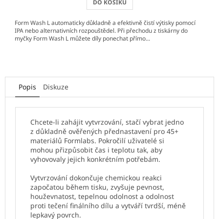
DO KOŠÍKU
Form Wash L automaticky důkladně a efektivně čistí výtisky pomocí
IPA nebo alternativních rozpouštědel. Při přechodu z tiskárny do
myčky Form Wash L můžete díly ponechat přímo...
Popis
Diskuze
Chcete-li zahájit vytvrzování, stačí vybrat jedno
z důkladně ověřených přednastavení pro 45+
materiálů Formlabs. Pokročilí uživatelé si
mohou přizpůsobit čas i teplotu tak, aby
vyhovovaly jejich konkrétním potřebám.
Vytvrzování dokončuje chemickou reakci
započatou během tisku, zvyšuje pevnost,
houževnatost, tepelnou odolnost a odolnost
proti tečení finálního dílu a vytváří tvrdší, méně
lepkavý povrch.