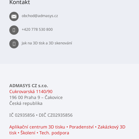
Kontakt
a
t
obchod
@
admasys.cz
í
+420 778 530 800
Jak na 3D tisk a 3D skenování
ADMASYS CZ s.r.o.
Cukrovarská 1140/90
196 00 Praha 9 – Čakovice
Česká republika
IČ 02935856 • DIČ CZ02935856
Aplikační centrum 3D tisku • Poradenství • Zakázkový 3D
tisk • Školení • Tech. podpora