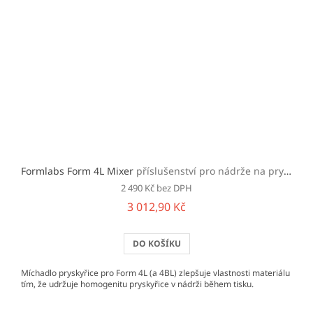
Formlabs Form 4L Mixer
příslušenství pro nádrže na pryskyřice pro Form 4L a 4BL
2 490 Kč bez DPH
3 012,90 Kč
DO KOŠÍKU
Míchadlo pryskyřice pro Form 4L (a 4BL) zlepšuje vlastnosti materiálu
tím, že udržuje homogenitu pryskyřice v nádrži během tisku.