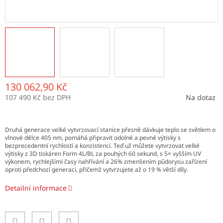
130 062,90 Kč
107 490 Kč bez DPH
Na dotaz
Měrná
cena:
Druhá generace velké vytvrzovací stanice přesně dávkuje teplo se světlem o
vlnové délce 405 nm, pomáhá připravit odolné a pevné výtisky s
bezprecedentní rychlostí a konzistencí. Teď už můžete vytvrzovat velké
výtisky z 3D tiskáren Form 4L/BL za pouhých 60 sekund, s 5× vyšším UV
výkonem, rychlejšími časy nahřívání a 26% zmenšením půdorysu zařízení
oproti předchozí generaci, přičemž vytvrzujete až o 19 % větší díly.
Detailní informace