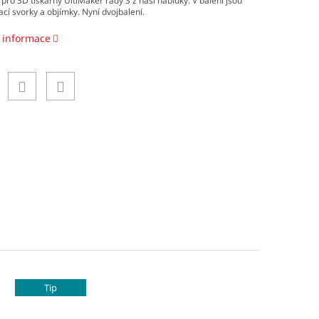
 pro 3D tiskárny UltiMaker řady S z naší nabídky. V balení jsou
ací svorky a objímky. Nyní dvojbalení.
í informace
Tip