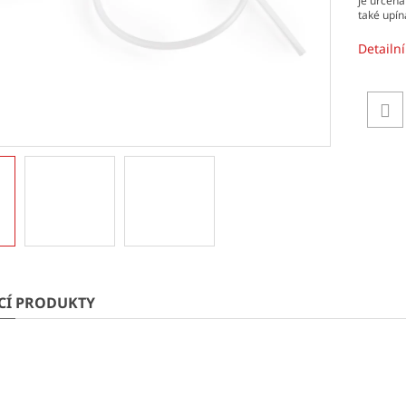
je určena
také upín
Detailn
ÍCÍ PRODUKTY