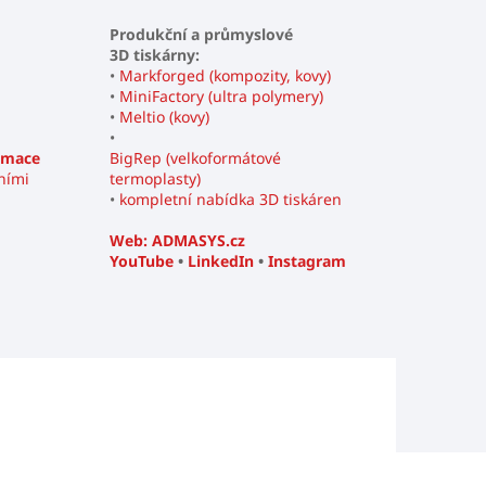
Produkční a průmyslové
3D tiskárny:
•
Markforged (kompozity, kovy)
•
MiniFactory (ultra polymery)
•
Meltio (kovy)
•
amace
BigRep (velkoformátové
ními
termoplasty)
•
kompletní nabídka 3D tiskáren
Web: ADMASYS.cz
YouTube
•
LinkedIn
•
Instagram