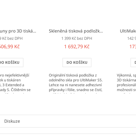
Čisticí struny pro 3D tiskárny UltiMaker
Skleněná tisková podložka pro UltiMaker S5
UltiMak
9 Kč bez DPH
1 399 Kč bez DPH
142 
506,99 Kč
1 692,79 Kč
17
DO KOŠÍKU
DO KOŠÍKU
o nejefektivnější
Originální tisková podložka z
Výkonná, sp
ek u tiskáren
odolného skla pro UltiMaker S5.
3D tiskárn
, 3 Extended a
Lehce na ni nanesete adhezivní
profesionál
ady S. Čištěním se
přípravky i fólie, snadno se čistí,
možnosti s
zanášení trysek u
zajišťuje hladký povrch první
ve všech s
der.
vrstvy.
většího tis
330 × 240..
Diskuze