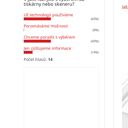
tiskárny nebo skeneru?
Ja
Už technologii používáme
(43%)
Porovnáváme možnosti
(0%)
Chceme poradit s výběrem
(43%)
Jen zjišťujeme informace
(14%)
Počet hlasů:
14