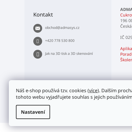
á
p
ADMAS
Kontakt
Cukro
a
196 0
t
Česká
obchod
@
admasys.cz
í
IČ 02
+420 778 530 800
Aplika
Jak na 3D tisk a 3D skenování
Porade
Škole
Náš e-shop používá tzv. cookies (
více
). Dalším proc
tohoto webu vyjadřujete souhlas s jejich používáním
Nastavení