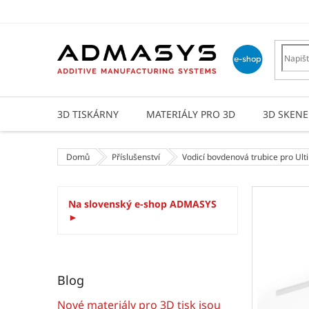
Přejít
na
obsah
3D TISKÁRNY
MATERIÁLY PRO 3D
3D SKENE
Domů
Příslušenství
Vodicí bovdenová trubice pro Ult
P
Na slovenský e-shop ADMASYS
o
►
s
t
r
a
Blog
n
n
Nové materiály pro 3D tisk jsou