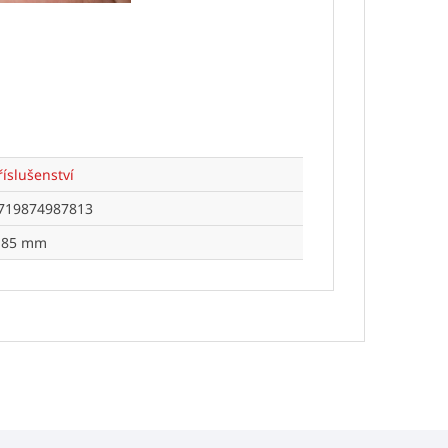
říslušenství
719874987813
,85 mm