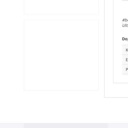
#b
Ult
Do
K
P
Z