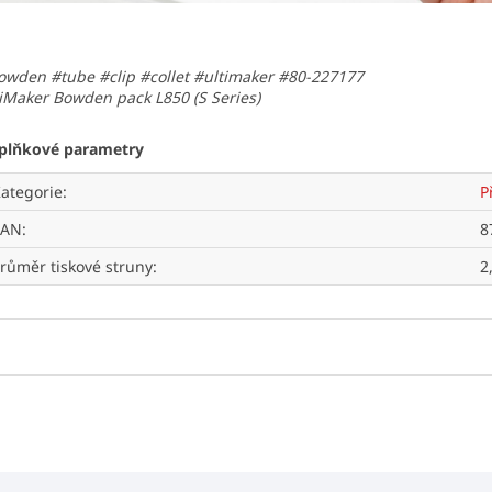
owden #tube #clip #collet #ultimaker #80-227177
iMaker Bowden pack L850 (S Series)
plňkové parametry
ategorie
:
P
EAN
:
8
růměr tiskové struny
:
2