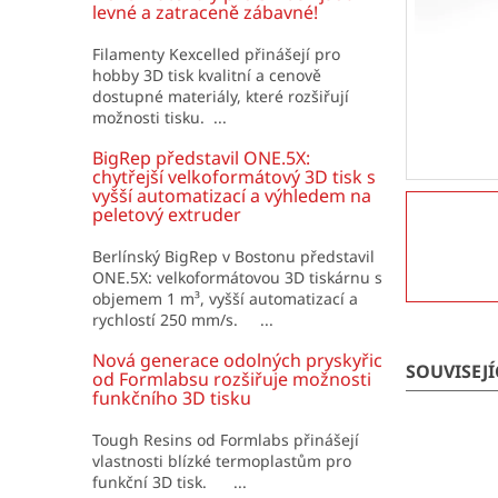
í
levné a zatraceně zábavné!
p
a
Filamenty Kexcelled přinášejí pro
hobby 3D tisk kvalitní a cenově
n
dostupné materiály, které rozšiřují
e
možnosti tisku. ...
l
BigRep představil ONE.5X:
chytřejší velkoformátový 3D tisk s
vyšší automatizací a výhledem na
peletový extruder
Berlínský BigRep v Bostonu představil
ONE.5X: velkoformátovou 3D tiskárnu s
objemem 1 m³, vyšší automatizací a
rychlostí 250 mm/s. ...
Nová generace odolných pryskyřic
SOUVISEJ
od Formlabsu rozšiřuje možnosti
funkčního 3D tisku
Tough Resins od Formlabs přinášejí
vlastnosti blízké termoplastům pro
funkční 3D tisk. ...