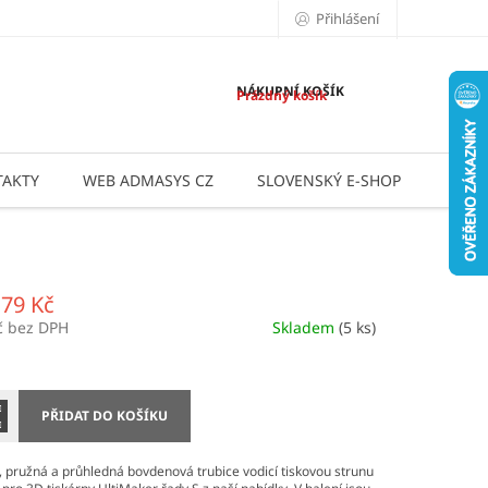
Přihlášení
NÁKUPNÍ KOŠÍK
Prázdný košík
AKTY
WEB ADMASYS CZ
SLOVENSKÝ E-SHOP
APLI
,79 Kč
č bez DPH
Skladem
(5 ks)
PŘIDAT DO KOŠÍKU
 pružná a průhledná bovdenová trubice vodicí tiskovou strunu