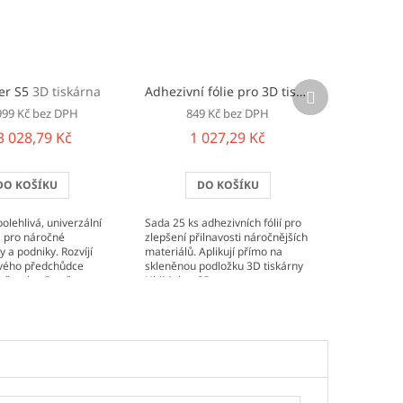
Další
er S5
3D tiskárna
Adhezivní fólie pro 3D tiskárnu UltiMaker S5
produkt
999 Kč bez DPH
849 Kč bez DPH
3 028,79 Kč
1 027,29 Kč
DO KOŠÍKU
DO KOŠÍKU
olehlivá, univerzální
Sada 25 ks adhezivních fólií pro
a pro náročné
zlepšení přilnavosti náročnějších
y a podniky. Rozvíjí
materiálů. Aplikují přímo na
vého předchůdce
skleněnou podložku 3D tiskárny
měrech, včetně
UltiMaker S5 .
kového prostoru
.