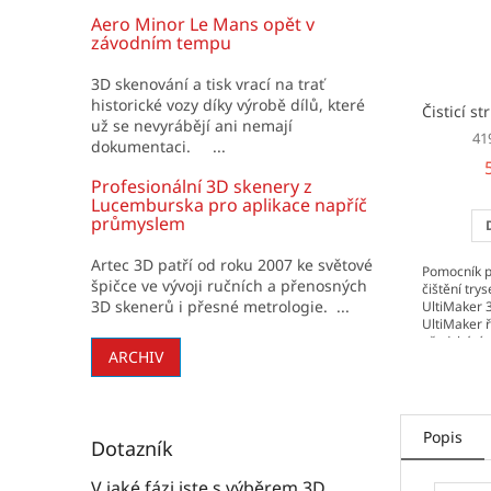
Aero Minor Le Mans opět v
závodním tempu
3D skenování a tisk vrací na trať
historické vozy díky výrobě dílů, které
už se nevyrábějí ani nemají
41
dokumentaci. ...
Profesionální 3D skenery z
Lucemburska pro aplikace napříč
průmyslem
Artec 3D patří od roku 2007 ke světové
Pomocník pr
špičce ve vývoji ručních a přenosných
čištění trys
3D skenerů i přesné metrologie. ...
UltiMaker 3
UltiMaker ř
předchází 
ARCHIV
tiskových ja
Popis
Dotazník
V jaké fázi jste s výběrem 3D