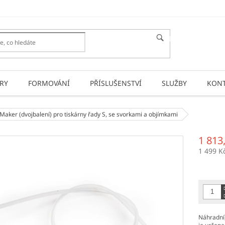
HLEDAT
RY
FORMOVÁNÍ
PŘÍSLUŠENSTVÍ
SLUŽBY
KONT
iMaker (dvojbalení)
pro tiskárny řady S, se svorkami a objímkami
1 813
1 499 K
Měrná
cena:
Náhradní,