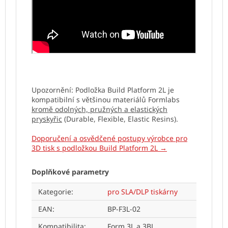
Upozornění: Podložka Build Platform 2L je
kompatibilní s většinou materiálů Formlabs
kromě odolných, pružných a elastických
pryskyřic
(Durable,
Flexible, Elastic Resins).
Doporučení a osvědčené postupy výrobce pro
3D tisk s podložkou Build Platform 2L →
Doplňkové parametry
Kategorie
:
pro SLA/DLP tiskárny
EAN
:
BP-F3L-02
Kompatibilita
:
Form 3L a 3BL