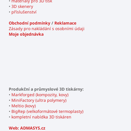
•
materiály pro 3D tisk
•
3D skenery
•
příslušenství
Obchodní podmínky
/
Reklamace
Zásady pro nakládání s osobními údaji
Moje objednávka
Produkční a průmyslové 3D tiskárny:
•
Markforged (kompozity, kovy)
•
MiniFactory (ultra polymery)
•
Meltio (kovy)
•
BigRep (velkoformátové termoplasty)
•
kompletní nabídka 3D tiskáren
Web: ADMASYS.cz