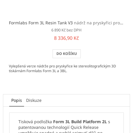
Formlabs Form 3L Resin Tank V3
nádrž na pryskyřici pro Form 3L a 3BL
6 890 Kč bez DPH
8 336,90 Kč
DO KOŠÍKU
Vylepšená verze nádrže pro pryskyřice ke stereolitografickým 3D
tiskárnám Formlabs Form 3L a 3BL.
Popis
Diskuze
Tisková podložka
Form 3L Build Platform 2L
s
patentovanou technologií Quick Release
umožňuje snadné a rychlé sejmutí dílů po