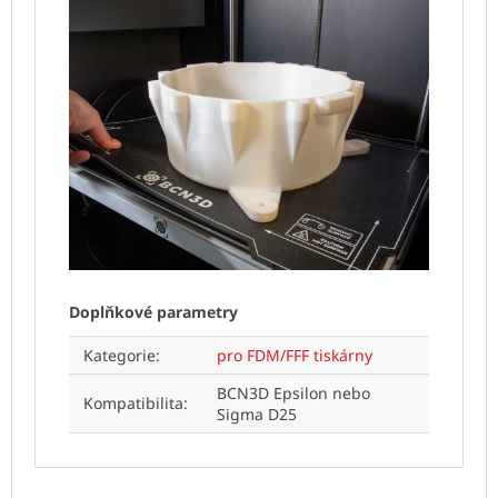
Doplňkové parametry
Kategorie
:
pro FDM/FFF tiskárny
BCN3D Epsilon nebo
Kompatibilita
:
Sigma D25