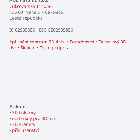
ADMASYS CZ s.r.o.
Cukrovarská 1140/90
196 00 Praha 9 – Čakovice
Česká republika
IČ 02935856 • DIČ CZ02935856
Aplikační centrum 3D tisku • Poradenství • Zakázkový 3D
tisk • Školení • Tech. podpora
E-shop:
•
3D tiskárny
•
materiály pro 3D tisk
•
3D skenery
•
příslušenství