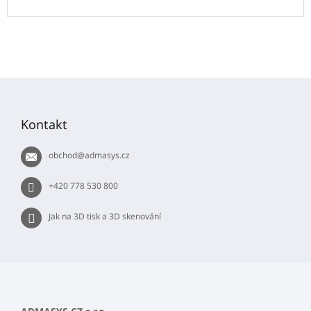
Z
á
p
Kontakt
a
t
obchod
@
admasys.cz
í
+420 778 530 800
Jak na 3D tisk a 3D skenování