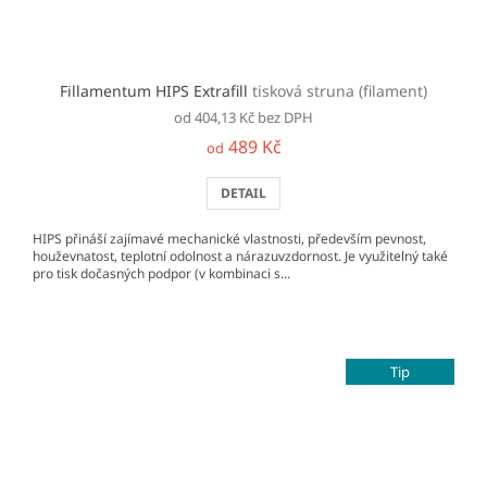
Fillamentum HIPS Extrafill
tisková struna (filament)
od 404,13 Kč bez DPH
489 Kč
od
DETAIL
HIPS přináší zajímavé mechanické vlastnosti, především pevnost,
houževnatost, teplotní odolnost a nárazuvzdornost. Je využitelný také
pro tisk dočasných podpor (v kombinaci s...
Tip