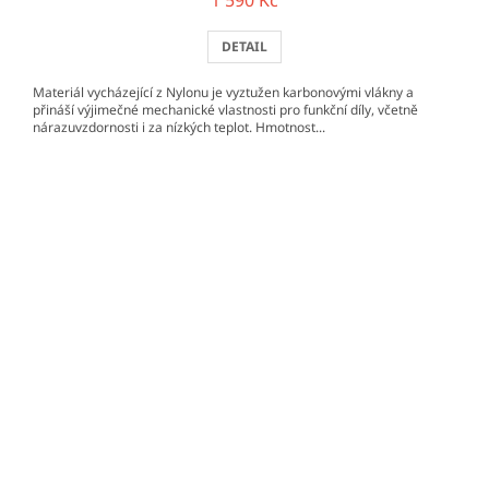
1 590 Kč
DETAIL
Materiál vycházející z Nylonu je vyztužen karbonovými vlákny a
přináší výjimečné mechanické vlastnosti pro funkční díly, včetně
nárazuvzdornosti i za nízkých teplot. Hmotnost...