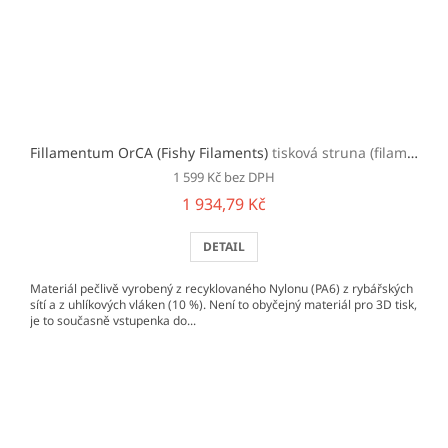
Fillamentum OrCA (Fishy Filaments)
tisková struna (filament)
1 599 Kč bez DPH
1 934,79 Kč
DETAIL
Materiál pečlivě vyrobený z recyklovaného Nylonu (PA6) z rybářských
sítí a z uhlíkových vláken (10 %). Není to obyčejný materiál pro 3D tisk,
je to současně vstupenka do...