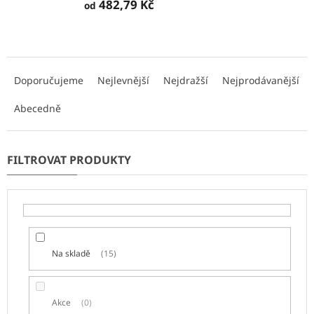
482,79 Kč
od
Ř
a
Doporučujeme
Nejlevnější
Nejdražší
Nejprodávanější
z
e
Abecedně
n
í
p
r
o
d
u
k
t
Na skladě
15
ů
Akce
0