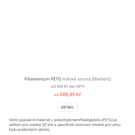
Fillamentum PETG
tisková struna (filament)
od 569 Kč bez DPH
688,49 Kč
od
DETAIL
Velmi populární materiál z polyethylentereftalátglykolu (PETG) je
oblíben pro snadný 3D tisk a specifické vlastnosti vhodné pro celou
řadu praktických výtisků.