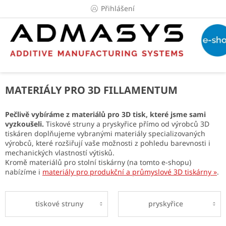
Přejít
Přihlášení
na
obsah
MATERIÁLY PRO 3D FILLAMENTUM
Pečlivě vybíráme z materiálů pro 3D tisk, které jsme sami
vyzkoušeli.
Tiskové struny a pryskyřice přímo od výrobců 3D
tiskáren doplňujeme vybranými materiály specializovaných
výrobců, které rozšiřují vaše možnosti z pohledu barevnosti i
mechanických vlastností výtisků.
Kromě materiálů pro stolní tiskárny (na tomto e-shopu)
nabízíme i
materiály pro produkční a průmyslové 3D tiskárny »
.
tiskové struny
pryskyřice