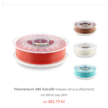
V
ý
p
i
s
p
r
o
d
u
k
t
ů
Fillamentum ABS Extrafill
tisková struna (filament)
od 399 Kč bez DPH
482,79 Kč
od