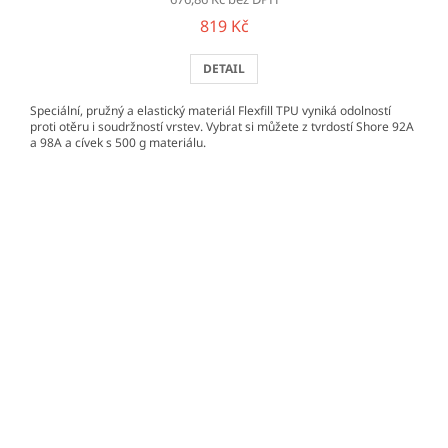
819 Kč
DETAIL
Speciální, pružný a elastický materiál Flexfill TPU vyniká odolností
proti otěru i soudržností vrstev. Vybrat si můžete z tvrdostí Shore 92A
a 98A a cívek s 500 g materiálu.