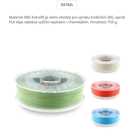
DETAIL
Materiál ABS Extrafill je velmi vhodný pro výrobu funkčních dílů, oproti
PLA lépe odolává vyšším teplotám i chemikáliím. Hmotnost 750 g.