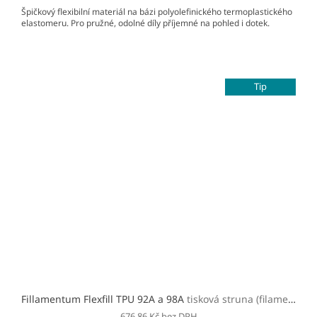
Špičkový flexibilní materiál na bázi polyolefinického termoplastického
elastomeru. Pro pružné, odolné díly příjemné na pohled i dotek.
Tip
Fillamentum Flexfill TPU 92A a 98A
tisková struna (filament)
676,86 Kč bez DPH