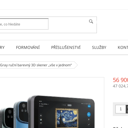
HLEDAT
RY
FORMOVÁNÍ
PŘÍSLUŠENSTVÍ
SLUŽBY
KONT
m Gray
ruční barevný 3D skener „vše v jednom“
56 90
47 024,
Měrná
cena: