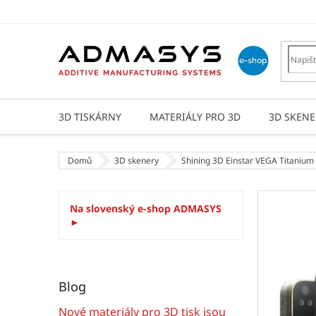
Přejít
na
obsah
3D TISKÁRNY
MATERIÁLY PRO 3D
3D SKENE
Domů
3D skenery
Shining 3D Einstar VEGA Titaniu
P
Na slovenský e-shop ADMASYS
o
►
s
t
r
a
Blog
n
n
Nové materiály pro 3D tisk jsou