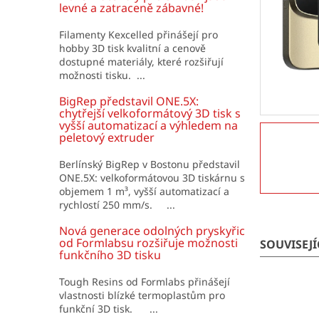
í
levné a zatraceně zábavné!
p
a
Filamenty Kexcelled přinášejí pro
hobby 3D tisk kvalitní a cenově
n
dostupné materiály, které rozšiřují
e
možnosti tisku. ...
l
BigRep představil ONE.5X:
chytřejší velkoformátový 3D tisk s
vyšší automatizací a výhledem na
peletový extruder
Berlínský BigRep v Bostonu představil
ONE.5X: velkoformátovou 3D tiskárnu s
objemem 1 m³, vyšší automatizací a
rychlostí 250 mm/s. ...
Nová generace odolných pryskyřic
od Formlabsu rozšiřuje možnosti
SOUVISEJ
funkčního 3D tisku
Tough Resins od Formlabs přinášejí
vlastnosti blízké termoplastům pro
funkční 3D tisk. ...