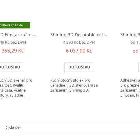
ZDARMA
3D Einstar
ruční 3D skener s příslušenstvím
Shining 3D Decatable
ruční otočný stolek pro 3D skenování
649 Kč bez DPH
4 990 Kč bez DPH
od 1
 355,29 Kč
6 037,90 Kč
od
DO KOŠÍKU
DO KOŠÍKU
uční 3D skener pro
Ruční otočný stolek pro
Adhezivní 
žitost. Kvalitní
usnadnění 3D skenování se
pro přesné
ná data, včetně
zařízeními Shining 3D.
zařízeními 
tury, zvládne
EinScan, F
křka kdokoli. Už v
alení najdete vše...
Diskuze