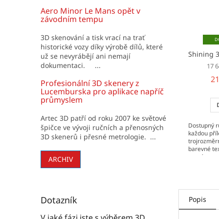
Aero Minor Le Mans opět v
závodním tempu
3D skenování a tisk vrací na trať
historické vozy díky výrobě dílů, které
Shining 
už se nevyrábějí ani nemají
dokumentaci. ...
17 
21
Profesionální 3D skenery z
Lucemburska pro aplikace napříč
průmyslem
Artec 3D patří od roku 2007 ke světové
Dostupný r
špičce ve vývoji ručních a přenosných
každou příle
3D skenerů i přesné metrologie. ...
trojrozměr
barevné tex
nasnímat ta
ARCHIV
základním b
Dotazník
Popis
V jaké fázi jste s výběrem 3D