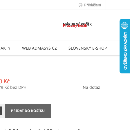
Přihlášení
NÁKUPNÍ KOŠÍK
Prázdný košík
AKTY
WEB ADMASYS CZ
SLOVENSKÝ E-SHOP
APLI
0 Kč
79 Kč bez DPH
Na dotaz
PŘIDAT DO KOŠÍKU