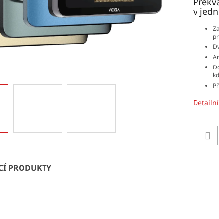
Překva
v jed
Za
pr
Dv
Ar
Do
kd
Př
Detailn
ÍCÍ PRODUKTY