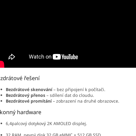
zdrátové řešení
Bezdrátové skenování
– bez připojení k počítači.
Bezdrátový přenos
– sdílení dat do cloudu.
Bezdrátové promítání
– zobrazení na druhé obrazovce.
konný hardware
6,4palcový dotykový 2K AMOLED displej.
32 RAM, pevný disk 32 GB eMMC + 512 GB SSD.