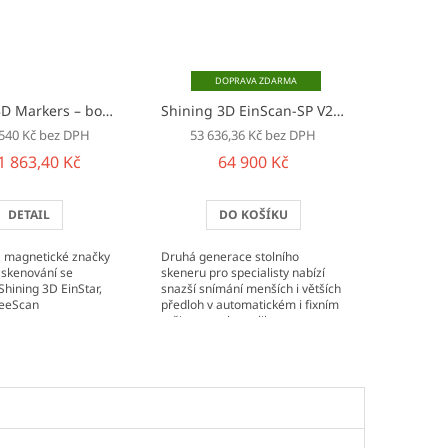
ZDARMA
Shining 3D Markers – body pro 3D skenování
značky pro 3D skenery Shinin
Shining 3D EinScan-SP V2
stolní 3D skener
 540 Kč bez DPH
53 636,36 Kč bez DPH
1 863,40 Kč
64 900 Kč
DETAIL
DO KOŠÍKU
a magnetické značky
Druhá generace stolního
 skenování se
skeneru pro specialisty nabízí
Shining 3D EinStar,
snazší snímání menších i větších
reeScan
předloh v automatickém i fixním
režimu a nekomplikovanou
automatickou...