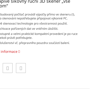
pivě šikovný ruční 3D skener „vše
nom“
budovaný počítač provádí výpočty přímo ve skeneru (!),
o skenování nepotřebujete připojovat výkonné PC.
ě skenovací technologie pro všestrannost použití.
chivace pořízených dat ve vnitřním úložišti.
stupné a velmi praktické kompaktní provedení je po ruce
ekoli právě potřebujete.
íslušenství vč. přepravního pouzdra součástí balení.
í informace