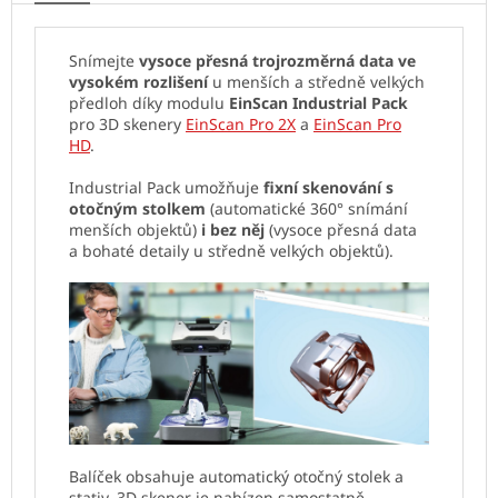
Snímejte
vysoce přesná trojrozměrná data ve
vysokém rozlišení
u menších a středně velkých
předloh díky modulu
EinScan Industrial Pack
pro 3D skenery
EinScan Pro 2X
a
EinScan Pro
HD
.
Industrial Pack umožňuje
fixní skenování
s
otočným stolkem
(automatické 360° snímání
menších objektů)
i bez něj
(vysoce přesná data
a bohaté detaily u středně velkých objektů).
Balíček obsahuje automatický otočný stolek a
stativ. 3D skener je nabízen samostatně.