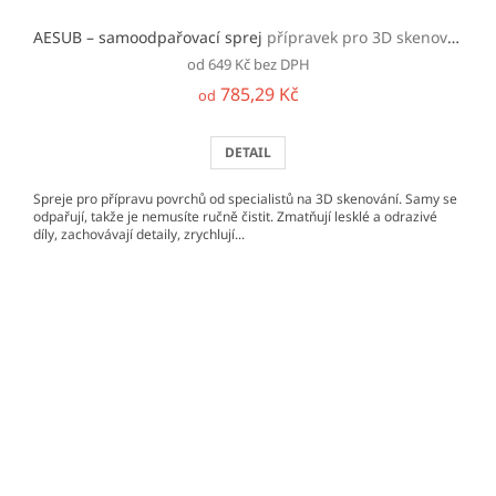
AESUB – samoodpařovací sprej
přípravek pro 3D skenování
od 649 Kč bez DPH
785,29 Kč
od
DETAIL
Spreje pro přípravu povrchů od specialistů na 3D skenování. Samy se
odpařují, takže je nemusíte ručně čistit. Zmatňují lesklé a odrazivé
díly, zachovávají detaily, zrychlují...