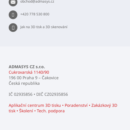
obchod
@
admasys.cz
í
+420 778 530 800
Jak na 3D tisk a 3D skenování
ADMASYS CZ s.r.o.
Cukrovarská 1140/90
196 00 Praha 9 – Čakovice
Česká republika
IČ 02935856 • DIČ CZ02935856
Aplikační centrum 3D tisku • Poradenství • Zakázkový 3D
tisk • Školení • Tech. podpora