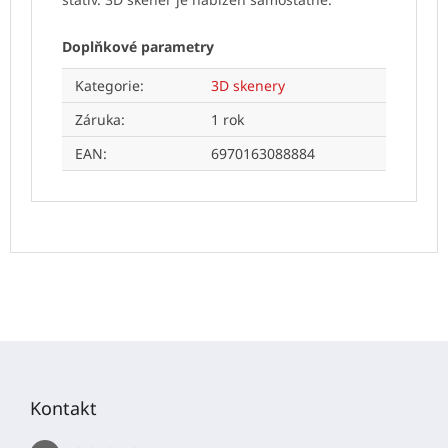
Doplňkové parametry
Kategorie
:
3D skenery
Záruka
:
1 rok
EAN
:
6970163088884
Z
á
p
Kontakt
a
t